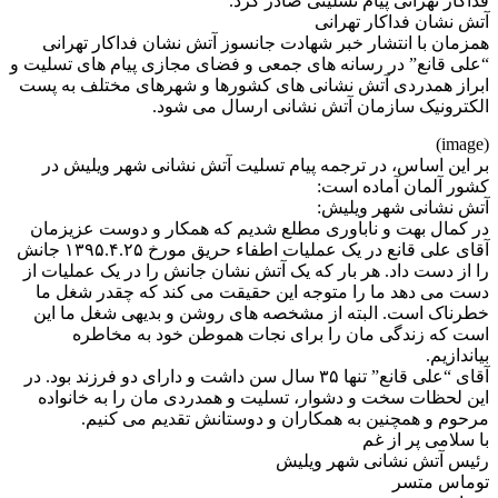
فداکار تهرانی پیام تسلیتی صادر کرد.
آتش نشان فداکار تهرانی
همزمان با انتشار خبر شهادت جانسوز آتش نشان فداکار تهرانی
“علی قانع” در رسانه های جمعی و فضای مجازی پیام های تسلیت و
ابراز همدردی آتش نشانی های کشورها و شهرهای مختلف به پست
الکترونیک سازمان آتش نشانی ارسال می شود.
(image)
بر این اساس، در ترجمه پیام تسلیت آتش نشانی شهر ویلیش در
کشور آلمان آماده است:
آتش نشانی شهر ویلیش:
در کمال بهت و ناباوری مطلع شدیم که همکار و دوست عزیزمان
آقای علی قانع در یک عملیات اطفاء حریق مورخ ۱۳۹۵.۴.۲۵ جانش
را از دست داد. هر بار که یک آتش نشان جانش را در یک عملیات از
دست می دهد ما را متوجه این حقیقت می کند که چقدر شغل ما
خطرناک است. البته از مشخصه های روشن و بدیهی شغل ما این
است که زندگی مان را برای نجات هموطن خود به مخاطره
بیاندازیم.
آقای “علی قانع” تنها ۳۵ سال سن داشت و دارای دو فرزند بود. در
این لحظات سخت و دشوار، تسلیت و همدردی مان را به خانواده
مرحوم و همچنین به همکاران و دوستانش تقدیم می کنیم.
با سلامی پر از غم
رئیس آتش نشانی شهر ویلیش
توماس متسر