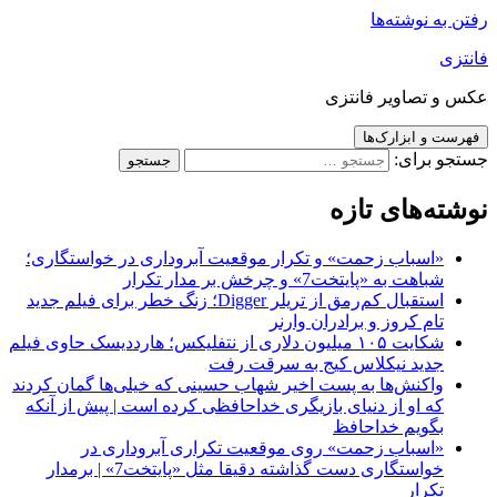
رفتن به نوشته‌ها
فانتزی
عکس و تصاویر فانتزی
فهرست و ابزارک‌ها
جستجو برای:
نوشته‌های تازه
«اسباب زحمت» و تکرار موقعیت آبروداری در خواستگاری؛
شباهت به «پایتخت7» و چرخش بر مدار تکرار
استقبال کم‌رمق از تریلر Digger؛ زنگ خطر برای فیلم جدید
تام کروز و برادران وارنر
شکایت ۱۰۵ میلیون دلاری از نتفلیکس؛ هارددیسک حاوی فیلم
جدید نیکلاس کیج به سرقت رفت
واکنش‌ها به پست اخیر شهاب حسینی که خیلی‌ها گمان کردند
که او از دنیای بازیگری خداحافظی کرده است | پیش از آنکه
بگویم خداحافظ
«اسباب زحمت» روی موقعیت تکراری آبروداری در
خواستگاری دست گذاشته دقیقا مثل «پایتخت7» | برمدار
تکرار