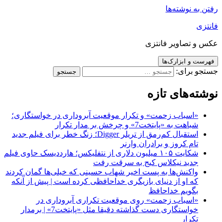
رفتن به نوشته‌ها
فانتزی
عکس و تصاویر فانتزی
فهرست و ابزارک‌ها
جستجو برای:
نوشته‌های تازه
«اسباب زحمت» و تکرار موقعیت آبروداری در خواستگاری؛
شباهت به «پایتخت7» و چرخش بر مدار تکرار
استقبال کم‌رمق از تریلر Digger؛ زنگ خطر برای فیلم جدید
تام کروز و برادران وارنر
شکایت ۱۰۵ میلیون دلاری از نتفلیکس؛ هارددیسک حاوی فیلم
جدید نیکلاس کیج به سرقت رفت
واکنش‌ها به پست اخیر شهاب حسینی که خیلی‌ها گمان کردند
که او از دنیای بازیگری خداحافظی کرده است | پیش از آنکه
بگویم خداحافظ
«اسباب زحمت» روی موقعیت تکراری آبروداری در
خواستگاری دست گذاشته دقیقا مثل «پایتخت7» | برمدار
تکرار