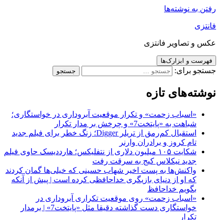
رفتن به نوشته‌ها
فانتزی
عکس و تصاویر فانتزی
فهرست و ابزارک‌ها
جستجو برای:
نوشته‌های تازه
«اسباب زحمت» و تکرار موقعیت آبروداری در خواستگاری؛
شباهت به «پایتخت7» و چرخش بر مدار تکرار
استقبال کم‌رمق از تریلر Digger؛ زنگ خطر برای فیلم جدید
تام کروز و برادران وارنر
شکایت ۱۰۵ میلیون دلاری از نتفلیکس؛ هارددیسک حاوی فیلم
جدید نیکلاس کیج به سرقت رفت
واکنش‌ها به پست اخیر شهاب حسینی که خیلی‌ها گمان کردند
که او از دنیای بازیگری خداحافظی کرده است | پیش از آنکه
بگویم خداحافظ
«اسباب زحمت» روی موقعیت تکراری آبروداری در
خواستگاری دست گذاشته دقیقا مثل «پایتخت7» | برمدار
تکرار