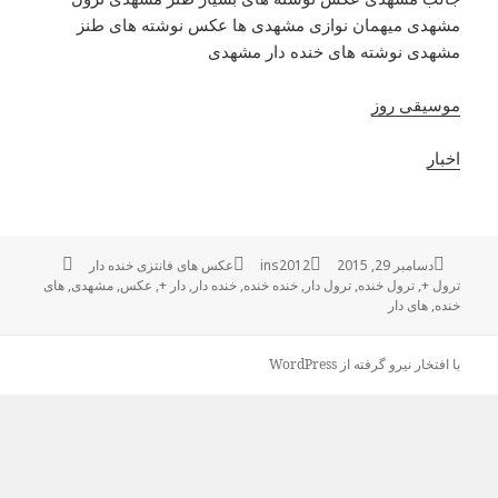
مشهدی میهمان نوازی مشهدی ها عکس نوشته های طنز
مشهدی نوشته های خنده دار مشهدی
موسیقی روز
اخبار
ارسال
دسامبر 29, 2015
نویسنده
ins2012
دسته‌ها
عکس های فانتزی خنده دار
برچسب‌ها
ترول +
,
شده
ترول خنده
,
ترول دار
,
خنده خنده
,
خنده دار
,
دار +
,
عکس
,
مشهدی
,
های
خنده
,
در
های دار
با افتخار نیرو گرفته از WordPress