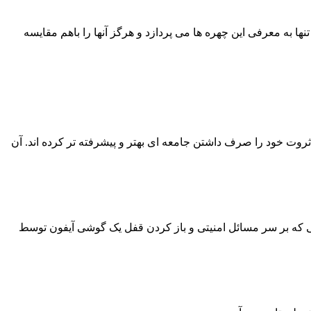
ها به معرفی این چهره ها می پردازد و هرگز آنها را باهم مقایسه
ی این دو زوج_ همسر زاکربرگ متخصص اطفال است و خودش موسس فیس بوک_ این زوج موفق ۹۹ درصد از ثروت خود را صرف داشتن جامعه ای بهتر و پیشرفته تر کرده اند. آن
 سال ۲۰۱۶، تیم کوک با FBI وارد کشمکش دشواری شد و دعوایی که بر سر مسائل امنیتی و باز کردن قفل یک گوشی آیفون توسط