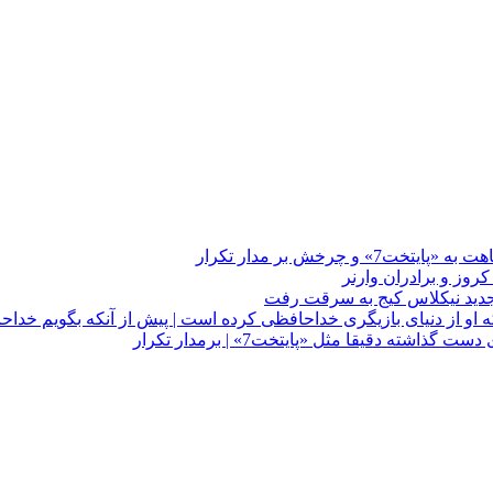
چرخش بر مدار تکرار
 او از دنیای بازیگری خداحافظی کرده است | پیش از آنکه بگویم خداح
دقیقا مثل «پایتخت7» | برمدار تکرار