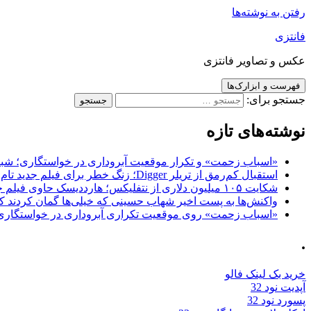
رفتن به نوشته‌ها
فانتزی
عکس و تصاویر فانتزی
فهرست و ابزارک‌ها
جستجو برای:
نوشته‌های تازه
«اسباب زحمت» و تکرار موقعیت آبروداری در خواستگاری؛ شباهت به «پایتخت7» و 
استقبال کم‌رمق از تریلر Digger؛ زنگ خطر برای فیلم جدید تام کروز و برادران وارنر
شکایت ۱۰۵ میلیون دلاری از نتفلیکس؛ هارددیسک حاوی فیلم جدید نیکلاس کیج به سرقت رفت
واکنش‌ها به پست اخیر شهاب حسینی که خیلی‌ها گمان کردند که
«اسباب زحمت» روی موقعیت تکراری آبروداری در خواستگاری دست گذاشته 
.
خرید بک لینک فالو
آپدیت نود 32
پسورد نود 32