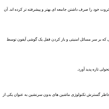
ی این دو زوج_ همسر زاکربرگ متخصص اطفال است و خودش موسس فیس بوک_ این زوج موفق ۹۹ درصد از ثروت خود را صرف داشتن جامعه ای بهتر و پیشرفته تر کرده اند. آن
 سال ۲۰۱۶، تیم کوک با FBI وارد کشمکش دشواری شد و دعوایی که بر سر مسائل امنیتی و باز کردن قفل یک گوشی آیفون توسط
 عنوان مدیر عامل اجرایی گوگل انتخاب شد، وی بخاطر گسترش تکنولوژی ماشین های بدون سرنشین به عنوان یکی از