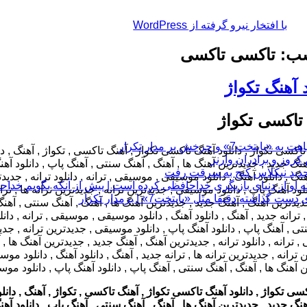
با افتخار نیرو گرفته از WordPress
ب: تاکسی تاکسی
د آهنگ تکواژ
تاکسی تکواژ
چرخش بر مدار تکرار
 او از دنیای بازیگری خداحافظی کرده است | پیش از آنکه بگویم خداح
 دقیقا مثل «پایتخت7» | برمدار تکرار
سی تکواژ , دانلود آهنگ تاکسی تکواژ , آهنگ تاکسی , تکواژ , آهنگ , دانلو
هنگ جدید , جدیدترین آهنگ ها , آهنگ , آهنگ سنتی , آهنگ پاپ , دانلود آهنگ