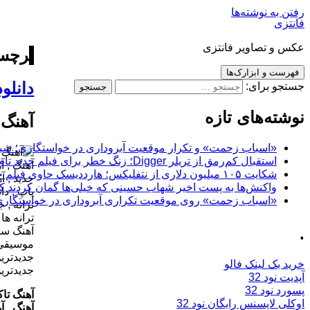
رفتن به نوشته‌ها
فانتزی
عکس و تصاویر فانتزی
برچس
فهرست و ابزارک‌ها
دانلو
جستجو برای:
نوشته‌های تازه
آهنگ 
«اسباب زحمت» و تکرار موقعیت آبروداری در خواستگاری؛ شباهت به «پایتخت7» و 
استقبال کم‌رمق از تریلر Digger؛ زنگ خطر برای فیلم جدید تام کروز و برادران وارنر
شکایت ۱۰۵ میلیون دلاری از نتفلیکس؛ هارددیسک حاوی فیلم جدید نیکلاس کیج به سرقت رفت
واکنش‌ها به پست اخیر شهاب حسینی که خیلی‌ها گمان کردند که
«اسباب زحمت» روی موقعیت تکراری آبروداری در خواستگاری دست گذاشته
.
خرید بک لینک فالو
آپدیت نود 32
پسورد نود 32
آهنگ تاک
اوکلی لایسنس رایگان نود 32
آهنگ , آ