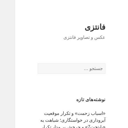
فانتزی
عکس و تصاویر فانتزی
ج
س
ت
ج
و
نوشته‌های تازه
ب
ر
«اسباب زحمت» و تکرار موقعیت
ا
آبروداری در خواستگاری؛ شباهت به
ی
«پایتخت7» و چرخش بر مدار تکرار