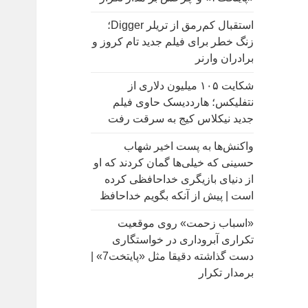
:
استقبال کم‌رمق از تریلر Digger؛
زنگ خطر برای فیلم جدید تام کروز و
برادران وارنر
شکایت ۱۰۵ میلیون دلاری از
نتفلیکس؛ هارددیسک حاوی فیلم
جدید نیکلاس کیج به سرقت رفت
واکنش‌ها به پست اخیر شهاب
حسینی که خیلی‌ها گمان کردند که او
از دنیای بازیگری خداحافظی کرده
است | پیش از آنکه بگویم خداحافظ
«اسباب زحمت» روی موقعیت
تکراری آبروداری در خواستگاری
دست گذاشته دقیقا مثل «پایتخت7» |
برمدار تکرار