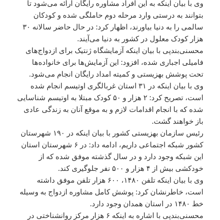
وی با بیان اینکه به این افراد مشاوره رایگان ارائه می‌شود تا
بتوانند به درستی وارد مرحله دوم حاملگی شده و کودکان
سالمی را به دنیا بیاورند، اظهار کرد: در حال حاضر سالانه ۳۰
هزار کودک معلول در کشور به دنیا می‌آیند.
محسنی‌بندپی با بیان اینکه آزمایشگاه ژنتیک برای ازدواج‌های
فامیلی اجباری شده، افزود: این آزمایش‌ها برای خانواده‌ها
تحت پوشش بهزیستی و کمیته امداد رایگان انجام می‌شود.
وی با بیان اینکه در ۳۱ استان غربالگری اوتیسم انجام شده
است، تصریح کرد: ۲ هزار و ۵۰ کودک مبتلا به اوتیسم شناسایی
شده که با انجام اقدامات لازم و به موقع آنان به زندگی عادی
باز خواهند گشت.
رئیس سازمان بهزیستی کشور با بیان اینکه در ۱۹۰ شهرستان
کشور شبکه اجتماعی داریم، ادامه داد: در ۶ شهرستان استان
این شبکه وجود دارد و در سال گذشته موفق شده که از
خودکشی بیش از ۴ هزار و ۵۰۰ نفر جلوگیری کند.
وی با بیان اینکه تلفن ۱۴۸۰، ۶۰۰ هزار تلفن موفق داشته
است، خاطرنشان کرد: پوشش کامل مشاوره ازدواج به وسیله
خط ۱۴۸۰ در استان همدان وجود دارد.
محسنی‌بندپی با اشاره به اینکه ۶ هزار مرکز روانشناختی در