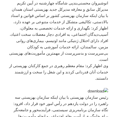
انوشیروان محسنی‌بندپی شامگاه چهارشنبه در آیین تکریم
مدیرکل سابق و معارفه مدیرکل جدید بهزیستی استان همدان
با بیان اینکه سازمان بهزیستی کشور بر اساس قوانین و اسناد
بالادستی، تکالیفی متشکل از خدمات متنوعی بر عهده دارد،
اظهار کرد: نگهداری و ارائه خدمات تخصصی به معلولان،
آسیب‌دیدگان اجتماعی، به افرادی دچار معضلات سخت اعتیاد،
افراد دارای اختلال ژنتیکی مانند اوتیسم، بیماری‌های روانی
مزمن، سالمندان، ارائه خدمات آموزشی به کودکان
بی‌سرپرست و بدسرپرست از مهمترین مأموریت‌های بهزیستی
است.
وی اظهار کرد: مقام معظم رهبری در جمع کارکنان بهزیستی از
خدمات آنان قدردانی کردند و این شغل را سخت و ارزشمند
دانستند.
رئیس سازمان بهزیستی با بیان اینکه سازمان بهزیستی سه
راهبرد را در دولت یازدهم در رأس امور خود قرار داد، افزود:
نگاه سازمان برنامه‌ریزی سیستمی، فرآیندمحور و جامعه‌نگر
برای جلوگیری از آسیب‌های اجتماعی و انجام مأموریت‌ها