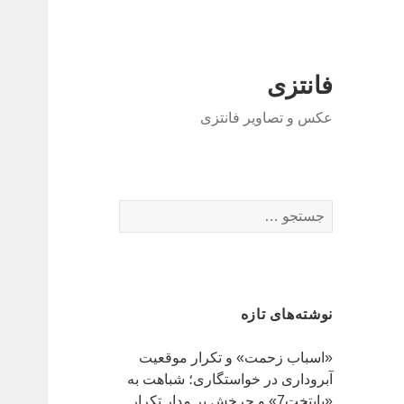
فانتزی
عکس و تصاویر فانتزی
ج
س
ت
ج
و
نوشته‌های تازه
ب
ر
«اسباب زحمت» و تکرار موقعیت
ا
آبروداری در خواستگاری؛ شباهت به
ی
«پایتخت7» و چرخش بر مدار تکرار