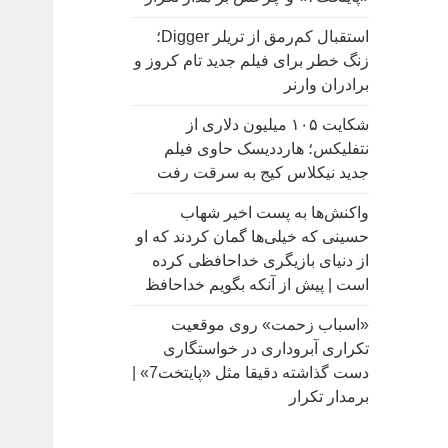
:
استقبال کم‌رمق از تریلر Digger؛
زنگ خطر برای فیلم جدید تام کروز و
برادران وارنر
شکایت ۱۰۵ میلیون دلاری از
نتفلیکس؛ هارددیسک حاوی فیلم
جدید نیکلاس کیج به سرقت رفت
واکنش‌ها به پست اخیر شهاب
حسینی که خیلی‌ها گمان کردند که او
از دنیای بازیگری خداحافظی کرده
است | پیش از آنکه بگویم خداحافظ
«اسباب زحمت» روی موقعیت
تکراری آبروداری در خواستگاری
دست گذاشته دقیقا مثل «پایتخت7» |
برمدار تکرار