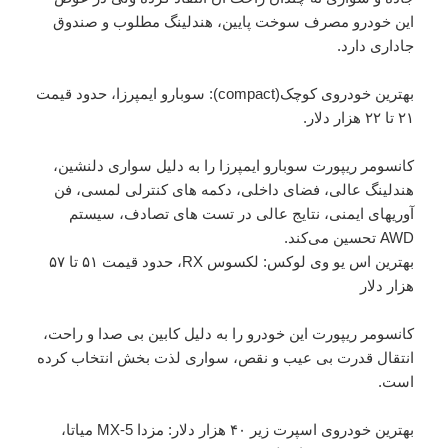
این خودرو مصرف سوخت پایین، هندلینگ مطلوب و صندوق
جاداری دارد.
بهترین خودروی کوچک(compact): سوبارو ایمپرزا، حدود قیمت
۲۱ تا ۲۲ هزار دلار.
کانسومر ریپورت سوبارو ایمپرزا را به دلیل سواری دلنشین،
هندلینگ عالی، فضای داخلی، دکمه های کنترلی لمسی، فن
آوریهای ایمنی، نتایج عالی در تست های تصادف، سیستم
AWD تحسین می‌کند.
بهترین اس یو وی لوکس: لکسوس RX، حدود قیمت ۵۱ تا ۵۷
هزار دلار
کانسومر ریپورت این خودرو را به دلیل کابین بی صدا و راحت،
انتقال قدرت بی عیب و نقص، سواری لذت بخش انتخاب کرده
است.
بهترین خودروی اسپرت زیر ۴۰ هزار دلار: مزدا MX-5 میاتا،