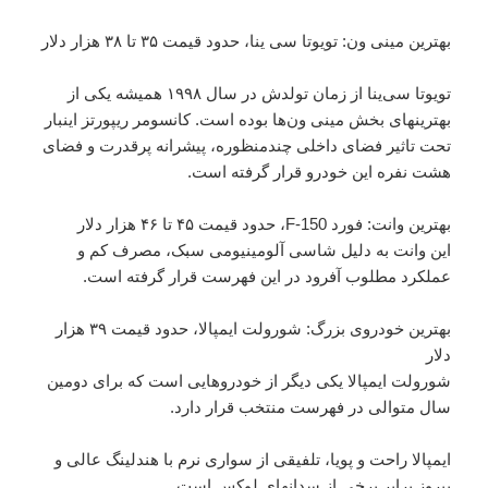
بهترین مینی ون: تویوتا سی ینا، حدود قیمت ۳۵ تا ۳۸ هزار دلار
تویوتا سی‌ینا از زمان تولدش در سال ۱۹۹۸ همیشه یکی از
بهترینهای بخش مینی ون‌ها بوده است. کانسومر ریپورتز اینبار
تحت تاثیر فضای داخلی چندمنظوره، پیشرانه پرقدرت و فضای
هشت نفره این خودرو قرار گرفته است.
بهترین وانت: فورد F-150، حدود قیمت ۴۵ تا ۴۶ هزار دلار
این وانت به دلیل شاسی آلومینیومی سبک، مصرف کم و
عملکرد مطلوب آفرود در این فهرست قرار گرفته است.
بهترین خودروی بزرگ: شورولت ایمپالا، حدود قیمت ۳۹ هزار
دلار
شورولت ایمپالا یکی دیگر از خودروهایی است که برای دومین
سال متوالی در فهرست منتخب قرار دارد.
ایمپالا راحت و پویا، تلفیقی از سواری نرم با هندلینگ عالی و
پیروز برابر برخی از سدانهای لوکس است.