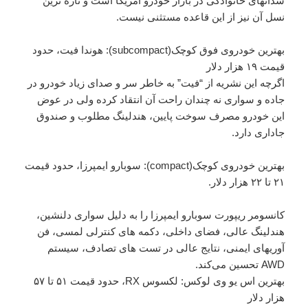
سدانهای خانوادگی در بازار خودرو آمریکا است و تازه ترین
نسل آن نیز از این قاعده مستثنی نیست.
بهترین خودروی فوق کوچک(subcompact): هوندا فیت، حدود
قیمت ۱۹ هزار دلار
اگرچه این نشریه از “فیت” به خاطر سر و صدای زیاد خودرو در
جاده و سواری نه چندان راحت آن انتقاد کرده ولی در عوض
این خودرو مصرف سوخت پایین، هندلینگ مطلوب و صندوق
جاداری دارد.
بهترین خودروی کوچک(compact): سوبارو ایمپرزا، حدود قیمت
۲۱ تا ۲۲ هزار دلار.
کانسومر ریپورت سوبارو ایمپرزا را به دلیل سواری دلنشین،
هندلینگ عالی، فضای داخلی، دکمه های کنترلی لمسی، فن
آوریهای ایمنی، نتایج عالی در تست های تصادف، سیستم
AWD تحسین می‌کند.
بهترین اس یو وی لوکس: لکسوس RX، حدود قیمت ۵۱ تا ۵۷
هزار دلار