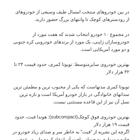
در بین خودروهای منتخب امسال طیف وسیعی از خودروهای
از رودسترهای کوچک تا وانتهای بزرگ حضور دارند.
در مجموع ۱۰ خودرو انتخاب شدند که هفت مورد از
خودروسازان ژاپنی، یک مورد از برندهای خودرویی کره جنوبی
و دو مورد آمریکایی است.
بهترین خودروی سایزمتوسط: تویوتا کمری، حدود قیمت ۲۴ تا
۳۲ هزار دلار
تویوتا کمری مدتهاست که یکی از محبوب ترین و مطمئن ترین
سدانهای خانوادگی در بازار خودرو آمریکا است و تازه ترین
نسل آن نیز از این قاعده مستثنی نیست.
بهترین خودروی فوق کوچک(subcompact): هوندا فیت، حدود
قیمت ۱۹ هزار دلار
اگرچه این نشریه از “فیت” به خاطر سر و صدای زیاد خودرو در
جاده و سواری نه چندان راحت آن انتقاد کرده ولی در عوض