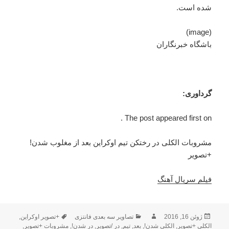
شده است.
(image)
باشگاه خبرنگاران
گرداوری:
The post appeared first on .
مشروبات الکلی در رختکن تیم اوکراین بعد از مغلوب شدن!
+تصویر
فیلم سریال آهنگ
ژوئن 16, 2016
ارسال
نویسنده
دسته‌ها
تصاویر سه بعدی فانتزی
برچسب‌ها
+تصویر اوکراین
,
شده
الکلی +تصویر
,
الکلی شدن!
,
بعد
,
تیم
,
در /تصویر
,
در شدن!
,
مشروبات +تصویر
,