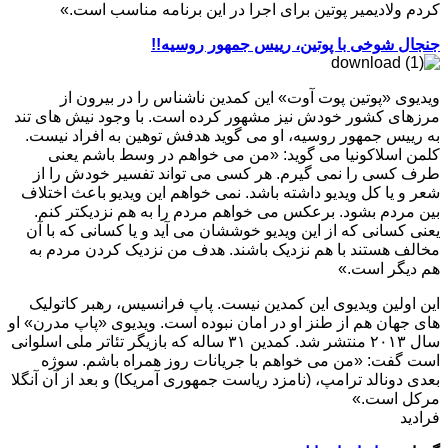
کردم ولادیمیر پوتین برای اجرا در این برنامه مناسب است.»
جنجال شوخی با پوتین، رییس جمهور روسیه!!
ویدیوی «پوتین پوت آوت» این کمدین ناشناس را در بیرون از
مرزهای کشور خودش نیز مشهور کرده است. با وجود نیش های تند
به رییس جمهور روسیه، او می گوید هدفش توهین به افراد نیست.
کلمن اسلاکونیا می گوید: «من می خواهم در وسط باشم یعنی
طرف کسی را نمی گیرم. هر کسی می تواند تفسیر خودش را از
شعر و یا کل ویدیو داشته باشد. نمی خواهم این ویدیو باعث اختلاف
بین مردم بشود. برعکس می خواهم مردم را به هم نزدیکتر کنم.
یعنی کسانی که از این ویدیو خوششان می آید و یا کسانی که با آن
مخالف هستند با هم نزدیک باشند. هدف من نزدیک کردن مردم به
هم دیگر است.»
این اولین ویدیوی این کمدین نیست. پاپ فرانسیس، رهبر کاتولیک
های جهان هم از طنز او در امان نبوده است. ویدیوی «پاپ مدرن» او
سال ۲۰۱۳ منتشر شد. کمدین ۳۱ ساله که بازیگر تئاتر ملی اسلوانی
است گفت: «من می خواهم با جریانات روز همراه باشم. سوژه
بعدی دونالد ترامپ، (نامزد ریاست جمهوری آمریکا) و بعد از آن آنگلا
مرکل است.»
فرادید