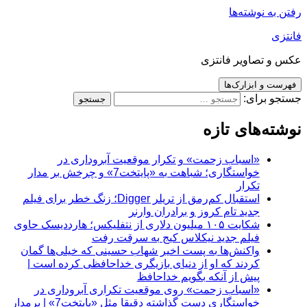
رفتن به نوشته‌ها
فانتزی
عکس و تصاویر فانتزی
فهرست و ابزارک‌ها
جستجو برای:
نوشته‌های تازه
«اسباب زحمت» و تکرار موقعیت آبروداری در
خواستگاری؛ شباهت به «پایتخت7» و چرخش بر مدار
تکرار
استقبال کم‌رمق از تریلر Digger؛ زنگ خطر برای فیلم
جدید تام کروز و برادران وارنر
شکایت ۱۰۵ میلیون دلاری از نتفلیکس؛ هارددیسک حاوی
فیلم جدید نیکلاس کیج به سرقت رفت
واکنش‌ها به پست اخیر شهاب حسینی که خیلی‌ها گمان
کردند که او از دنیای بازیگری خداحافظی کرده است |
پیش از آنکه بگویم خداحافظ
«اسباب زحمت» روی موقعیت تکراری آبروداری در
خواستگاری دست گذاشته دقیقا مثل «پایتخت7» | برمدار