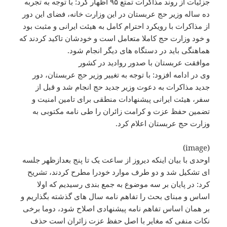
جزئیات از روند مذاکرات تمتع ۹۵ اظهار کرد: با توجه به تجربه
ده ساله وزیر حج عربستان در این وزارت خانه، فضای این دور
از مذاکرات با رویکرد احترام کامل به هیئت ایرانی و مثبت بود
و خود وزارت حج کاملا متعامل است و خودشان تاکید کردند که
هماهنگی باید در دستگاه های دیگر انجام شود.
موافقت عربستان با صدور روادید در کشور
وی در ادامه افزود: با توجه به تغییر وزیر حج عربستان، دور
جدید مذاکرات به دعوت وزیر جدید حج انجام شد و قبل از
سفر، هیئت ایرانی پیشنهادات منطقی برای تامین امنیت و
تضمین حفظ عزت و کرامت زائران را طی نامه مکتوبی به
وزارت حج عربستان اعلام کرد.
(image)
اوحدی با بیان اینکه دیروز از ساعت یک تا پنج بعدازظهر جلسه
ای تشکیل شد و دو طرف موارد خودرا مطرح کردند، تشریح
کرد: در پایان بر سه موضوع به جمع بندی رسیدیم که اولا
اساس و مبنای بحث را تفاهم نامه سال های گذشته بگذاریم و
بر همان اساس تفاهم نامه پیشنهادی اصلاح شود، دوما برخی
نکات منفی که مغایر با اصل حفظ عزت زائران است حذف