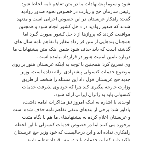
شود و سوما پیشنهادات ما در متن تفاهم نامه لحاظ شود.
رئیس سازمان حج و زیارت در خصوص نحوه صدور روادید
گفت: راهکار عربستان در این خصوص اجرایی است و متعهد
شدند که صدور روادید در داخل کشور انجام شود و همچنین
موافقت کردند که پروازها از داخل کشور صورت گیرد اما
همچنان بندهایی از متن قرارداد مغایر با تفاهم نامه سال های
گذشته است که باید حذف شود ضمن اینکه متن پیشنهادات ما
درباره تامین امنیت هنوز در قرارداد نیامده است.
وی تصریح کرد: همچنین با توجه به اینکه عربستان هنوز بر روی
موضوع خدمات کنسولی پیشنهادی ارائه نداده است، وزیر
جدید حج عربستان قول داد این مسئله را شخصا از طریق
وزارت خارجه پیگیری کند چرا که خود وی پذیرفت خدمات
کنسولی باید به زائران ایرانی ارائه شود.
اوحدی با اشاره به اینکه امروز نیز مذاکرات ادامه داشت،
یادآور شد: برخی از بندهای منفی تفاهم نامه حذف شده است
و عربستان اعلام کرده به پیشنهادهای ما هم با نگاه مثبت
برخورد می کنند اما در خصوص خدمات کنسولی تا این لحظه
راهکاری نداده اند و این درحالیست که خود وزیر حج عربستان
تاکید دارد که این خدمات باید در متن قرداد تنظیم شود.