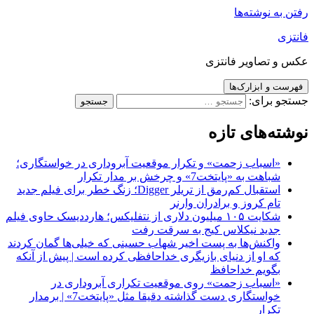
رفتن به نوشته‌ها
فانتزی
عکس و تصاویر فانتزی
فهرست و ابزارک‌ها
جستجو برای:
نوشته‌های تازه
«اسباب زحمت» و تکرار موقعیت آبروداری در خواستگاری؛
شباهت به «پایتخت7» و چرخش بر مدار تکرار
استقبال کم‌رمق از تریلر Digger؛ زنگ خطر برای فیلم جدید
تام کروز و برادران وارنر
شکایت ۱۰۵ میلیون دلاری از نتفلیکس؛ هارددیسک حاوی فیلم
جدید نیکلاس کیج به سرقت رفت
واکنش‌ها به پست اخیر شهاب حسینی که خیلی‌ها گمان کردند
که او از دنیای بازیگری خداحافظی کرده است | پیش از آنکه
بگویم خداحافظ
«اسباب زحمت» روی موقعیت تکراری آبروداری در
خواستگاری دست گذاشته دقیقا مثل «پایتخت7» | برمدار
تکرار