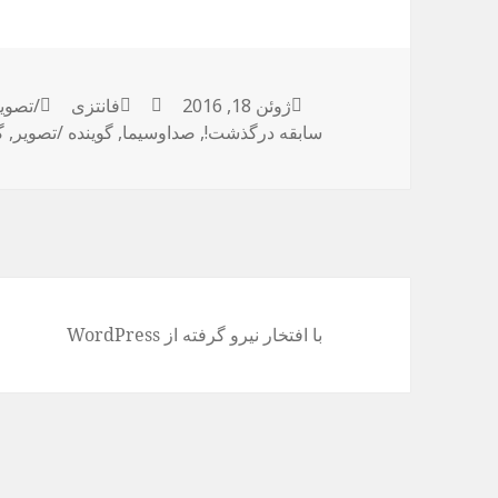
ژوئن 18, 2016
ارسال
نویسنده
فانتزی
دسته‌ها
برچسب
/تصوی
شده
سابقه درگذشت!
,
صداوسیما
,
گوینده /تصویر
,
گ
در
با افتخار نیرو گرفته از WordPress