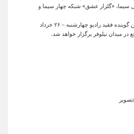
ل سیما، «گلزار عشق» شبکه چهار سیما و
بر اساس این گزارش، مراسم یادبود این گوینده فقید رادیو چهارشنبه – ۲۶ خرداد
تصویر