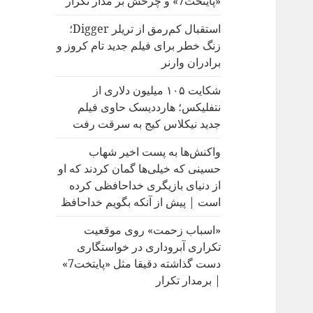
«پایتخت7» و چرخش بر مدار تکرار
:
استقبال کم‌رمق از تریلر Digger؛
زنگ خطر برای فیلم جدید تام کروز و
برادران وارنر
شکایت ۱۰۵ میلیون دلاری از
نتفلیکس؛ هارددیسک حاوی فیلم
جدید نیکلاس کیج به سرقت رفت
واکنش‌ها به پست اخیر شهاب
حسینی که خیلی‌ها گمان کردند که او
از دنیای بازیگری خداحافظی کرده
است | پیش از آنکه بگویم خداحافظ
«اسباب زحمت» روی موقعیت
تکراری آبروداری در خواستگاری
دست گذاشته دقیقا مثل «پایتخت7»
| برمدار تکرار