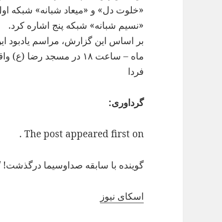
«خلوت دل» و «میعاد شبانه» شبکه او
«نسیم شبانه» شبکه پنج اشاره کرد.
ماه – ساعت ۱۸ در مسجد رضا (ع) واقع در میدان نیلوفر برگزار خواهد شد.
فردا
گرداوری:
The post appeared first on .
گوینده با سابقه صداوسیما درگذشت! /
اسکای نیوز