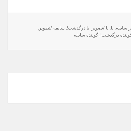
‌ها
ر سابقه
,
با
,
با /تصویر
,
با درگذشت!
,
سابقه /تصویر
,
وینده درگذشت!
,
گوینده سابقه