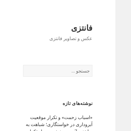
فانتزی
عکس و تصاویر فانتزی
ج
س
ت
ج
و
نوشته‌های تازه
ب
ر
«اسباب زحمت» و تکرار موقعیت
ا
آبروداری در خواستگاری؛ شباهت به
ی