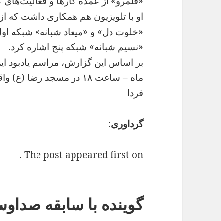
«قلمرو» از عمده کارها و فعالیت‌های گ
او با تلویزیون هم همکاری داشت که از 
«خلوت دل» و «میعاد شبانه» شبکه او
«نسیم شبانه» شبکه پنج اشاره کرد.
ماه – ساعت ۱۸ در مسجد رضا (ع) واقع در میدان نیلوفر برگزار خواهد شد.
فردا
گرداوری:
The post appeared first on .
گوینده با سابقه صداو