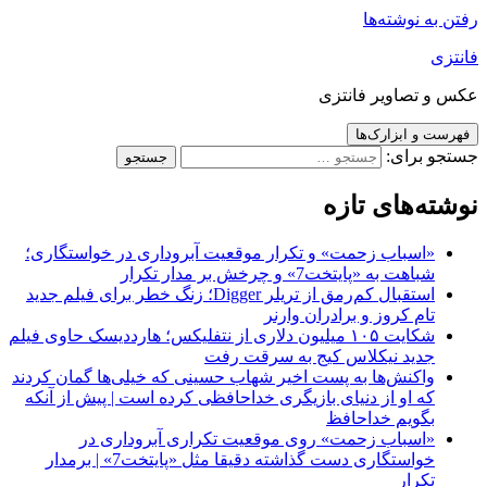
رفتن به نوشته‌ها
فانتزی
عکس و تصاویر فانتزی
فهرست و ابزارک‌ها
جستجو برای:
نوشته‌های تازه
«اسباب زحمت» و تکرار موقعیت آبروداری در خواستگاری؛
شباهت به «پایتخت7» و چرخش بر مدار تکرار
استقبال کم‌رمق از تریلر Digger؛ زنگ خطر برای فیلم جدید
تام کروز و برادران وارنر
شکایت ۱۰۵ میلیون دلاری از نتفلیکس؛ هارددیسک حاوی فیلم
جدید نیکلاس کیج به سرقت رفت
واکنش‌ها به پست اخیر شهاب حسینی که خیلی‌ها گمان کردند
که او از دنیای بازیگری خداحافظی کرده است | پیش از آنکه
بگویم خداحافظ
«اسباب زحمت» روی موقعیت تکراری آبروداری در
خواستگاری دست گذاشته دقیقا مثل «پایتخت7» | برمدار
تکرار