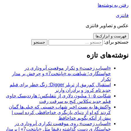
رفتن به نوشته‌ها
فانتزی
عکس و تصاویر فانتزی
فهرست و ابزارک‌ها
جستجو برای:
نوشته‌های تازه
«اسباب زحمت» و تکرار موقعیت آبروداری در
خواستگاری؛ شباهت به «پایتخت7» و چرخش بر مدار
تکرار
استقبال کم‌رمق از تریلر Digger؛ زنگ خطر برای فیلم
جدید تام کروز و برادران وارنر
شکایت ۱۰۵ میلیون دلاری از نتفلیکس؛ هارددیسک حاوی
فیلم جدید نیکلاس کیج به سرقت رفت
واکنش‌ها به پست اخیر شهاب حسینی که خیلی‌ها گمان
کردند که او از دنیای بازیگری خداحافظی کرده است |
پیش از آنکه بگویم خداحافظ
«اسباب زحمت» روی موقعیت تکراری آبروداری در
خواستگاری دست گذاشته دقیقا مثل «پایتخت7» | برمدار