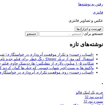
رفتن به نوشته‌ها
فانتزی
عکس و تصاویر فانتزی
فهرست و ابزارک‌ها
جستجو برای:
نوشته‌های تازه
«اسباب زحمت» و تکرار موقعیت آبروداری در خواستگاری؛ شباهت به «پایتخت7» و 
استقبال کم‌رمق از تریلر Digger؛ زنگ خطر برای فیلم جدید تام کروز و برادران وارنر
شکایت ۱۰۵ میلیون دلاری از نتفلیکس؛ هارددیسک حاوی فیلم جدید نیکلاس کیج به سرقت رفت
واکنش‌ها به پست اخیر شهاب حسینی که خیلی‌ها گمان کردند که
«اسباب زحمت» روی موقعیت تکراری آبروداری در خواستگاری دست گذاشته 
.
خرید بک لینک فالو
آپدیت نود 32
پسورد نود 32