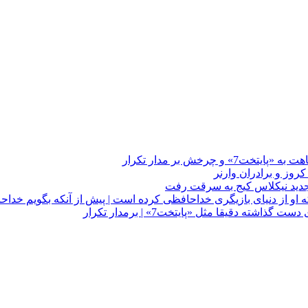
چرخش بر مدار تکرار
 او از دنیای بازیگری خداحافظی کرده است | پیش از آنکه بگویم خداح
دقیقا مثل «پایتخت7» | برمدار تکرار