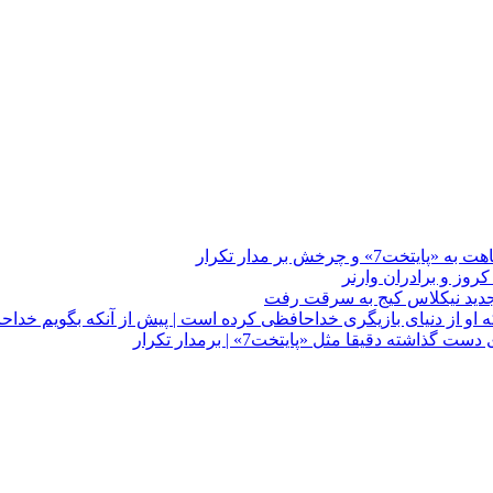
چرخش بر مدار تکرار
 او از دنیای بازیگری خداحافظی کرده است | پیش از آنکه بگویم خداح
دقیقا مثل «پایتخت7» | برمدار تکرار