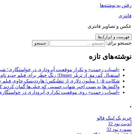
رفتن به نوشته‌ها
فانتزی
عکس و تصاویر فانتزی
فهرست و ابزارک‌ها
جستجو برای:
نوشته‌های تازه
«اسباب زحمت» و تکرار موقعیت آبروداری در خواستگاری؛ شباهت به «پایتخت7» و 
استقبال کم‌رمق از تریلر Digger؛ زنگ خطر برای فیلم جدید تام کروز و برادران وارنر
شکایت ۱۰۵ میلیون دلاری از نتفلیکس؛ هارددیسک حاوی فیلم جدید نیکلاس کیج به سرقت رفت
واکنش‌ها به پست اخیر شهاب حسینی که خیلی‌ها گمان کردند که
«اسباب زحمت» روی موقعیت تکراری آبروداری در خواستگاری دست گذاشته 
.
خرید بک لینک فالو
آپدیت نود 32
پسورد نود 32