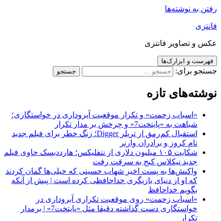
رفتن به نوشته‌ها
فانتزی
عکس و تصاویر فانتزی
فهرست و ابزارک‌ها
جستجو برای:
نوشته‌های تازه
«اسباب زحمت» و تکرار موقعیت آبروداری در خواستگاری؛
شباهت به «پایتخت7» و چرخش بر مدار تکرار
استقبال کم‌رمق از تریلر Digger؛ زنگ خطر برای فیلم جدید
تام کروز و برادران وارنر
شکایت ۱۰۵ میلیون دلاری از نتفلیکس؛ هارددیسک حاوی فیلم
جدید نیکلاس کیج به سرقت رفت
واکنش‌ها به پست اخیر شهاب حسینی که خیلی‌ها گمان کردند
که او از دنیای بازیگری خداحافظی کرده است | پیش از آنکه
بگویم خداحافظ
«اسباب زحمت» روی موقعیت تکراری آبروداری در
خواستگاری دست گذاشته دقیقا مثل «پایتخت7» | برمدار
تکرار