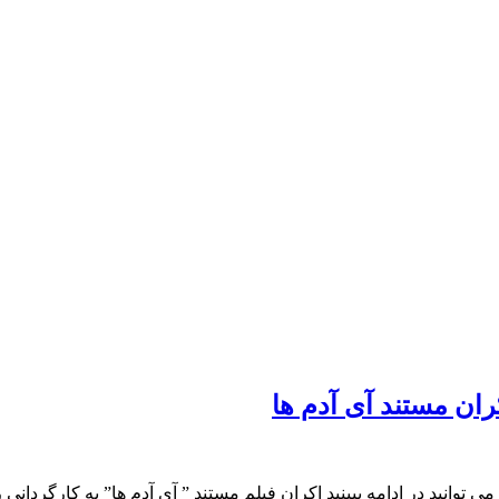
ران مستند آی آدم ها
می توانید در ادامه ببینید اکران فیلم مستند ” آی آدم ها” به کارگر