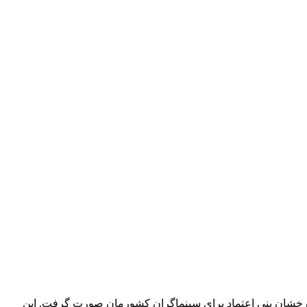
دانی رخشان بنی اعتماد برای سینماگران کشورمان صورت گرفت. این