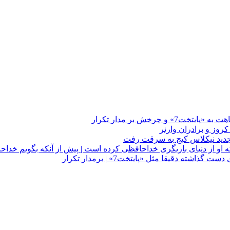
چرخش بر مدار تکرار
 او از دنیای بازیگری خداحافظی کرده است | پیش از آنکه بگویم خداح
دقیقا مثل «پایتخت7» | برمدار تکرار