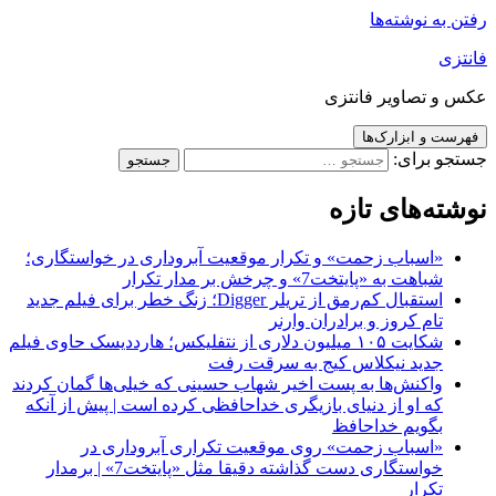
رفتن به نوشته‌ها
فانتزی
عکس و تصاویر فانتزی
فهرست و ابزارک‌ها
جستجو برای:
نوشته‌های تازه
«اسباب زحمت» و تکرار موقعیت آبروداری در خواستگاری؛
شباهت به «پایتخت7» و چرخش بر مدار تکرار
استقبال کم‌رمق از تریلر Digger؛ زنگ خطر برای فیلم جدید
تام کروز و برادران وارنر
شکایت ۱۰۵ میلیون دلاری از نتفلیکس؛ هارددیسک حاوی فیلم
جدید نیکلاس کیج به سرقت رفت
واکنش‌ها به پست اخیر شهاب حسینی که خیلی‌ها گمان کردند
که او از دنیای بازیگری خداحافظی کرده است | پیش از آنکه
بگویم خداحافظ
«اسباب زحمت» روی موقعیت تکراری آبروداری در
خواستگاری دست گذاشته دقیقا مثل «پایتخت7» | برمدار
تکرار