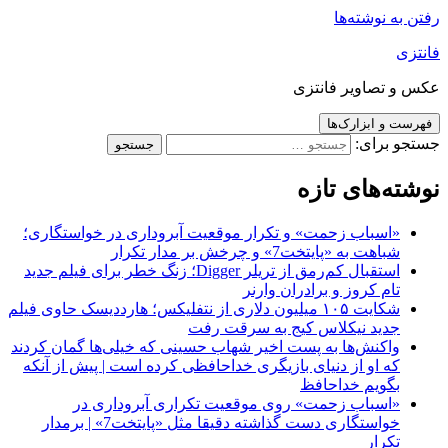
رفتن به نوشته‌ها
فانتزی
عکس و تصاویر فانتزی
فهرست و ابزارک‌ها
جستجو برای:
نوشته‌های تازه
«اسباب زحمت» و تکرار موقعیت آبروداری در خواستگاری؛
شباهت به «پایتخت7» و چرخش بر مدار تکرار
استقبال کم‌رمق از تریلر Digger؛ زنگ خطر برای فیلم جدید
تام کروز و برادران وارنر
شکایت ۱۰۵ میلیون دلاری از نتفلیکس؛ هارددیسک حاوی فیلم
جدید نیکلاس کیج به سرقت رفت
واکنش‌ها به پست اخیر شهاب حسینی که خیلی‌ها گمان کردند
که او از دنیای بازیگری خداحافظی کرده است | پیش از آنکه
بگویم خداحافظ
«اسباب زحمت» روی موقعیت تکراری آبروداری در
خواستگاری دست گذاشته دقیقا مثل «پایتخت7» | برمدار
تکرار