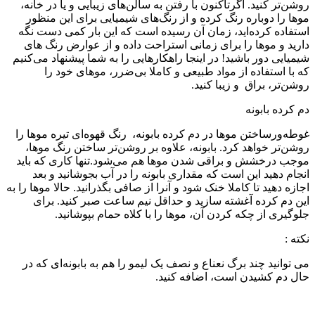
روشن‌تر کنید. اگرتاکنون با رفتن به سالن‌های زیبایی و یا در خانه،
موها را دوباره رنگ کرده و از رنگ‌های شیمیایی برای این منظور
استفاده کرده‌اید، زمان آن رسیده است که این بار کمی دست نگه
دارید و موها را برای زمانی استراحت داده و از عوارض رنگ های
شیمیایی دور باشید! در اینجا راهکارهایی را به شما پیشنهاد می‌کنیم
که با استفاده از مواد طبیعی و کاملا بی‌ضرر، موهای خود را
روشن‌تر، براق و زیبا کنید.
دم کرده بابونه
غوطه‌ورساختن موها در دم کرده بابونه، رنگ قهوه‌ای تیره موها را
روشن‌تر خواهد کرد. بابونه، علاوه بر روشن‌تر ساختن رنگ موها،
موجب درخشش و براقی شدن موها هم می‌شود.تنها کاری که باید
انجام دهید این است که مقداری بابونه را در آب بجوشانید و بعد
اجازه دهید تا کاملا خنک شود و آنرا از صافی بگذرانید. حالا موها را به
این دم کرده آغشته سازید و حداقل نیم ساعت صبر کنید. برای
جلوگیری از چکه کردن آن، موها را با کلاه حمام بپوشانید.
نکته :
می توانید چند برگ نعناع و نصف یک لیمو را هم به بابونه‌ای که در
حال دم کشیدن است، اضافه کنید.