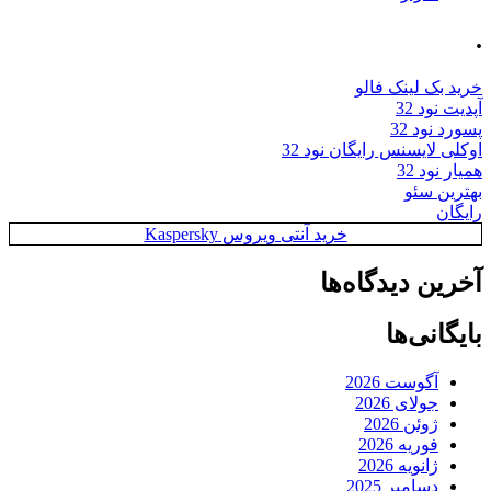
.
خرید بک لینک فالو
آپدیت نود 32
پسورد نود 32
اوکلی لایسنس رایگان نود 32
همیار نود 32
بهترین سئو
رایگان
خرید آنتی ویروس Kaspersky
آخرین دیدگاه‌ها
بایگانی‌ها
آگوست 2026
جولای 2026
ژوئن 2026
فوریه 2026
ژانویه 2026
دسامبر 2025