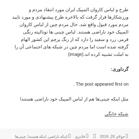
طرح و لباس کاروان المپیک ایران مورد انتقاد مردم و
ورزشکارها قرار گرفت که بالاخره طرح پیشنهادی و مورد تایید
مردم مورد قبول واقع شد. حال مردم چین از لباس کاروان
المپیک خود ناراضی هستند. لباس چینی ها تونالیته رنگی
قرمز، زرد و سفید را دارد که از رنگ پرچم این کشور الهام
گرفته شده است اما مردم چین در شبکه های اجتماعی آن را
به املت تشبیه کرده اند.(image)
گرداوری:
The post appeared first on .
مثل اینکه چینی‌ها هم از لباس المپیک خود ناراضی هستند!
شبکه خانگی
ارسال
جولای 28, 2016
نویسنده
فانتزی
دسته‌ها
برچسب‌ها
اینکه ناراضی
,
اینکه هستند!
,
چینی‌ها