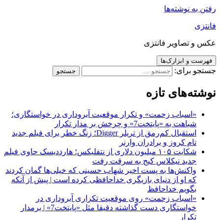
رفتن به نوشته‌ها
فانتزی
عکس و تصاویر فانتزی
فهرست و ابزارک‌ها
جستجو برای:
نوشته‌های تازه
«اسباب زحمت» و تکرار موقعیت آبروداری در خواستگاری؛
شباهت به «پایتخت7» و چرخش بر مدار تکرار
استقبال کم‌رمق از تریلر Digger؛ زنگ خطر برای فیلم جدید
تام کروز و برادران وارنر
شکایت ۱۰۵ میلیون دلاری از نتفلیکس؛ هارددیسک حاوی فیلم
جدید نیکلاس کیج به سرقت رفت
واکنش‌ها به پست اخیر شهاب حسینی که خیلی‌ها گمان کردند
که او از دنیای بازیگری خداحافظی کرده است | پیش از آنکه
بگویم خداحافظ
«اسباب زحمت» روی موقعیت تکراری آبروداری در
خواستگاری دست گذاشته دقیقا مثل «پایتخت7» | برمدار
تکرار