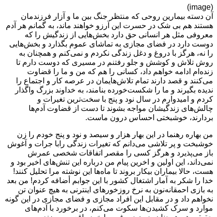
(image)
آن دسته بیمارین روحی که منتظر جنگ بین ما و آزار فرزندمان
هستند هم بی شک در حسرت این آرزو خواهند ماند، به گمانم هر آدم
معروفی مثل هر انسانی حق دارد بخش‌هایی از زندگیش را که
دوست دارد در فضای مجازی به تماشای عموم بگذارد و بخش‌هایی
را نه، هرگز با دروغ و دغل زندگی نکردم و نمی‌کنم و همچنان به
روش تلاش و کوشش و جلو رفتنم در مسیری که دوست دارم تا
زنده‌ام ادامه خواهم داد، کسانی را هم که من و ما را قضاوت
می‌کنند و قصد دارند تمام تلاش‌هایمان در عرصه کار و اجتماع را
ندیده بگیرند و ما را شکست‌خورده بنامند، به خداوند بزرگ واگذار
کردم و امیدوارم در سال نود و پنج با سخت‌ترین تغیرات و
چالش‌های زندگیشان مواجه بشوند تا دست از قضاوت آدم‌ها
بردارند، خوشبختی احساس درون ماست.
من بهاره رهنما در این بهار هزار و سیصد و نود و پنج خودم را زن
خوشبخت و پر تلاشی می‌دانم که تغیرات زندگی رابا جرات و آغوش
باز می‌پذیرد و هرگز کسی را مقصر اتفاقات شخصی عمرش
نمی‌داند، این اولین و اخرین پیام من درباره این تنش‌های اخیر بود و
هست، حالا بیماران بیکار بروند تا ماه‌ها این نوشته مرا تحلیل کنند!
خدا را شکر به آمار اشتغال کشور با این جوابم أضافه کردم! من بعد
به بازی احمقانه‌نون به نرخ روزخورهای اینترنی به هیچ عنوان تن
نخواهم داد و در مقابل این افراد مجازی و فضای مجازی در این گونه
موارد و سرک کشیدن‌ها سکوت می‌کنم، در برخورد با آدم‌های