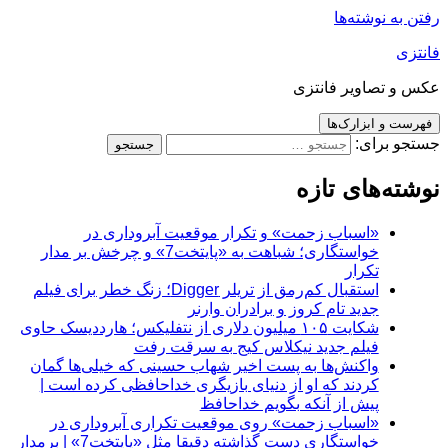
رفتن به نوشته‌ها
فانتزی
عکس و تصاویر فانتزی
فهرست و ابزارک‌ها
جستجو برای:
نوشته‌های تازه
«اسباب زحمت» و تکرار موقعیت آبروداری در
خواستگاری؛ شباهت به «پایتخت7» و چرخش بر مدار
تکرار
استقبال کم‌رمق از تریلر Digger؛ زنگ خطر برای فیلم
جدید تام کروز و برادران وارنر
شکایت ۱۰۵ میلیون دلاری از نتفلیکس؛ هارددیسک حاوی
فیلم جدید نیکلاس کیج به سرقت رفت
واکنش‌ها به پست اخیر شهاب حسینی که خیلی‌ها گمان
کردند که او از دنیای بازیگری خداحافظی کرده است |
پیش از آنکه بگویم خداحافظ
«اسباب زحمت» روی موقعیت تکراری آبروداری در
خواستگاری دست گذاشته دقیقا مثل «پایتخت7» | برمدار