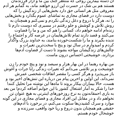
آن دسته بیمارین روحی که منتظر جنگ بین ما و آزار فرزندمان
هستند هم بی شک در حسرت این آرزو خواهند ماند، به گمانم هر آدم
معروفی مثل هر انسانی حق دارد بخش‌هایی از زندگیش را که
دوست دارد در فضای مجازی به تماشای عموم بگذارد و بخش‌هایی
را نه، هرگز با دروغ و دغل زندگی نکردم و نمی‌کنم و همچنان به
روش تلاش و کوشش و جلو رفتنم در مسیری که دوست دارم تا
زنده‌ام ادامه خواهم داد، کسانی را هم که من و ما را قضاوت
می‌کنند و قصد دارند تمام تلاش‌هایمان در عرصه کار و اجتماع را
ندیده بگیرند و ما را شکست‌خورده بنامند، به خداوند بزرگ واگذار
کردم و امیدوارم در سال نود و پنج با سخت‌ترین تغیرات و
چالش‌های زندگیشان مواجه بشوند تا دست از قضاوت آدم‌ها
بردارند، خوشبختی احساس درون ماست.
من بهاره رهنما در این بهار هزار و سیصد و نود و پنج خودم را زن
خوشبخت و پر تلاشی می‌دانم که تغیرات زندگی رابا جرات و آغوش
باز می‌پذیرد و هرگز کسی را مقصر اتفاقات شخصی عمرش
نمی‌داند، این اولین و اخرین پیام من درباره این تنش‌های اخیر بود و
هست، حالا بیماران بیکار بروند تا ماه‌ها این نوشته مرا تحلیل کنند!
خدا را شکر به آمار اشتغال کشور با این جوابم أضافه کردم! من بعد
به بازی احمقانه‌نون به نرخ روزخورهای اینترنی به هیچ عنوان تن
نخواهم داد و در مقابل این افراد مجازی و فضای مجازی در این گونه
موارد و سرک کشیدن‌ها سکوت می‌کنم، در برخورد با آدم‌های
حقیقی هم همچنان بدون دروغ و ریا خود واقعی، سرزنده و
خوشحال خودم هستم.