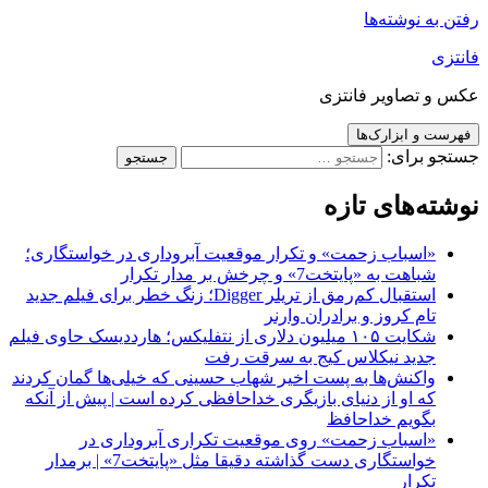
رفتن به نوشته‌ها
فانتزی
عکس و تصاویر فانتزی
فهرست و ابزارک‌ها
جستجو برای:
نوشته‌های تازه
«اسباب زحمت» و تکرار موقعیت آبروداری در خواستگاری؛
شباهت به «پایتخت7» و چرخش بر مدار تکرار
استقبال کم‌رمق از تریلر Digger؛ زنگ خطر برای فیلم جدید
تام کروز و برادران وارنر
شکایت ۱۰۵ میلیون دلاری از نتفلیکس؛ هارددیسک حاوی فیلم
جدید نیکلاس کیج به سرقت رفت
واکنش‌ها به پست اخیر شهاب حسینی که خیلی‌ها گمان کردند
که او از دنیای بازیگری خداحافظی کرده است | پیش از آنکه
بگویم خداحافظ
«اسباب زحمت» روی موقعیت تکراری آبروداری در
خواستگاری دست گذاشته دقیقا مثل «پایتخت7» | برمدار
تکرار