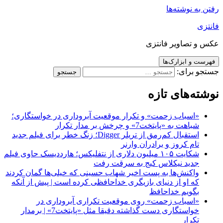
 به نوشته‌ها
زی
 و تصاویر فانتزی
ست و ابزارک‌ها
جو برای:
ته‌های تازه
«اسباب زحمت» و تکرار موقعیت آبروداری در خواستگاری؛
شباهت به «پایتخت7» و چرخش بر مدار تکرار
استقبال کم‌رمق از تریلر Digger؛ زنگ خطر برای فیلم جدید
تام کروز و برادران وارنر
شکایت ۱۰۵ میلیون دلاری از نتفلیکس؛ هارددیسک حاوی فیلم
جدید نیکلاس کیج به سرقت رفت
واکنش‌ها به پست اخیر شهاب حسینی که خیلی‌ها گمان کردند
که او از دنیای بازیگری خداحافظی کرده است | پیش از آنکه
بگویم خداحافظ
«اسباب زحمت» روی موقعیت تکراری آبروداری در
خواستگاری دست گذاشته دقیقا مثل «پایتخت7» | برمدار
تکرار