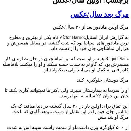
چسب: اولین سال/عکس
گ بعد سال/عکس
ولین ماتادور بعد از ۳۰ سال/عکس
به گزارش ایران استایل;Víctor Barrio نام یکی از بهترین و مطرح
 ماتادور های اسپانیا بود که شب گذشته در مقابل همسرش و
ان تماشاچی جان خود را از دست داد.
Raquel Sanz همسر او است که بین تماشچیان در حال نظاره ی کار
ش بود که گاو نر به شدت حمله میکند و او را میکشد.بلافاصله
 فنی به کمک او می ایند ولی نمیکتوانند از
دوستان جلوگیری کنند.
ا سریعا به بیمارستان میبرند ولی دکتر ها نمیتوانند کاری بکنند تا
وان ۲۶ ساله به انتها برسد.
این اتفاق برای اولین بار در ۳۰ سال گذشته در دنیا میافتد که یک
دور جان خود را در این تقابل از دست میدهد.گاوی که باعث
 او شد بیش
از ۵۰۰ کیلوگرم وزن داشت.او از سمت راست سینه اش به شدت