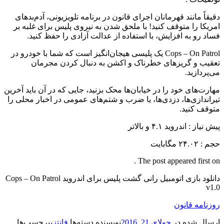
دقیقاً مانند قهرمانان اجرای قانون در برنامه تلویزیونی، آدم‌بدهای
امریکا را متوقف کنید! با ملحق شدن به نیروی پلیس برای غلبه بر
فساد رو به افزایش، با استفاده از عدالت آزادی را حفظ کنید.
Cops – On Patrol یک پلیسی هیجان‌انگیز است که شما با خودرو در
تعقیب و گریزهای خطرناک و اکشن به دنبال کردن مجرمان
می‌پردازید.
مهارت‌های خود را در خیابان‌ها محک بزنید، جایی که در آن باید آخرین
تیراندازی‌ها، دزدی‌ها، یا ضرب و شتم‌های عمومی در اخبار محلی را
متوقف کنید.
پیش نیاز : اندروید ۴.۱ و بالاتر
حجم : ۲۴.۰۲ مگابایت
The post appeared first on .
دانلود بازی اتومبیل رانی گشت پلیس برای اندروید Cops – On Patrol
v1.0
روزنامه قانون
ارسال شده در
جولای 21, 2016
نویسنده
دسته‌ها
فانتزی
برچسب‌ها