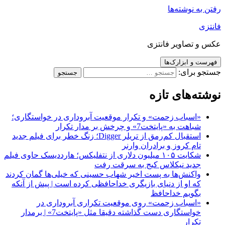
رفتن به نوشته‌ها
فانتزی
عکس و تصاویر فانتزی
فهرست و ابزارک‌ها
جستجو برای:
نوشته‌های تازه
«اسباب زحمت» و تکرار موقعیت آبروداری در خواستگاری؛
شباهت به «پایتخت7» و چرخش بر مدار تکرار
استقبال کم‌رمق از تریلر Digger؛ زنگ خطر برای فیلم جدید
تام کروز و برادران وارنر
شکایت ۱۰۵ میلیون دلاری از نتفلیکس؛ هارددیسک حاوی فیلم
جدید نیکلاس کیج به سرقت رفت
واکنش‌ها به پست اخیر شهاب حسینی که خیلی‌ها گمان کردند
که او از دنیای بازیگری خداحافظی کرده است | پیش از آنکه
بگویم خداحافظ
«اسباب زحمت» روی موقعیت تکراری آبروداری در
خواستگاری دست گذاشته دقیقا مثل «پایتخت7» | برمدار
تکرار