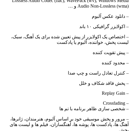
Lossless Audio Codec (flac), WavePack (wv), Windows Media
Audio Non-Lossless (wma) و …
– دانلود عکس آلبوم
– اکولایزر گرافیکی ۱۰ باند
– اختصاص یک اکولایزر از پیش تعیین شده برای یک آهنگ، سبک،
لیست پخش، خواننده، آلبوم یا پادکست
– پیش تقویت کننده
– محدود کننده
– کنترل تعادل راست و چپ صدا
– پخش فاقد شکاف و خلل
– Replay Gain
– Crossfading
– شخصی سازی ظاهر برنامه با تم ها
– مرور و پخش موسیقی خود بر اساس آلبوم، هنرمندان، ژانرها،
آهنگ ها، پادکست ها، پوشه ها، آهنگسازان، فیلم ها و لیست های
پخش