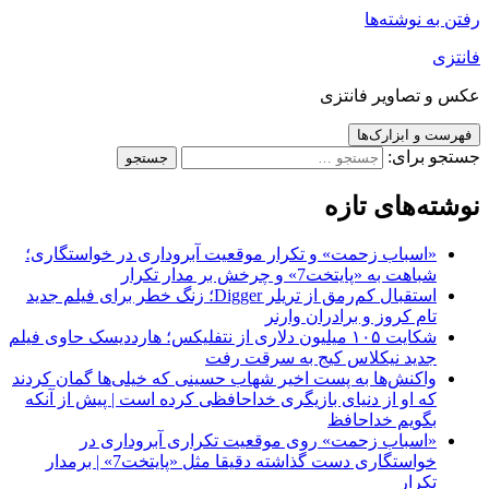
رفتن به نوشته‌ها
فانتزی
عکس و تصاویر فانتزی
فهرست و ابزارک‌ها
جستجو برای:
نوشته‌های تازه
«اسباب زحمت» و تکرار موقعیت آبروداری در خواستگاری؛
شباهت به «پایتخت7» و چرخش بر مدار تکرار
استقبال کم‌رمق از تریلر Digger؛ زنگ خطر برای فیلم جدید
تام کروز و برادران وارنر
شکایت ۱۰۵ میلیون دلاری از نتفلیکس؛ هارددیسک حاوی فیلم
جدید نیکلاس کیج به سرقت رفت
واکنش‌ها به پست اخیر شهاب حسینی که خیلی‌ها گمان کردند
که او از دنیای بازیگری خداحافظی کرده است | پیش از آنکه
بگویم خداحافظ
«اسباب زحمت» روی موقعیت تکراری آبروداری در
خواستگاری دست گذاشته دقیقا مثل «پایتخت7» | برمدار
تکرار