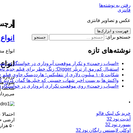
رفتن به نوشته‌ها
فانتزی
عکس و تصاویر فانتزی
برچسب
فهرست و ابزارک‌ها
انواع
جستجو برای:
نوشته‌های تازه
انواع م
انواع
«اسباب زحمت» و تکرار موقعیت آبروداری در خواستگاری؛ شباهت به «پایتخت7» و 
استقبال کم‌رمق از تریلر Digger؛ زنگ خطر برای فیلم جدید تام کروز و برادران وارنر
شکایت ۱۰۵ میلیون دلاری از نتفلیکس؛ هارددیسک حاوی فیلم جدید نیکلاس کیج به سرقت رفت
درباره م
واکنش‌ها به پست اخیر شهاب حسینی که خیلی‌ها گمان کردند که
شود، همگ
«اسباب زحمت» روی موقعیت تکراری آبروداری در خواستگاری دست گذاشته
می‌پرداز
.
خرید بک لینک فالو
احتمالا
آپدیت نود 32
پسورد نود 32
۵۰ هزار هکتاری بالمورال در آبردین‌شایر اسکاتلند حضور دارد، به رانندگی نیز می‌پردازد.
اوکلی لایسنس رایگان نود 32