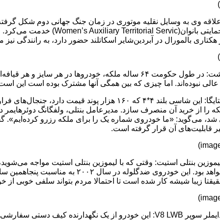
 علاقه وی به وسایل نقلیه موتوری در زمان جنگ جهانی دوم شکل گرفته
ارضی حمایتی بانوان(al Servic
پدال نوشت: در طول حکومت ۶۴ ساله ملکه، خودروها در هر سای
عالی نبوده‌اند. اما چیزی که بین همگی آنها مشترک بوده است این است که
بنتلی بنتایگا: این شاسی بلند ۴*۴ که ۱۶۰ هزار پوند 
که را از خرید آن منصرف سازد. مدیرعامل بنتلی، ولفگانگ دوئرهایمر د
 شد، می‌گوید: «ما خودروی شماره یک را برای ملکه رزرو کرده‌ایم».
ر قابلیت‌های آن قرار گرفته است.
موزین بنتلی استیت: وقتی که با لیموزین بنتلی استیت مواجه می‌شوید، 
خواهد بود. این خودروی ضدگلوله در س
یقتا زیبا شیشه کار شده است تا احتمالا مردم بتواند سلفی خوبی از خود
دایملر سوپر V8 LWB: این خودرو از یک نگهدارنده کیف دست