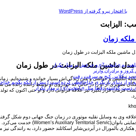
با افتخار نیرو گرفته از WordPress
: الیزابت
 ملکه زمان
دل ماشین ملکه الیزابت در طول زمان
 مدل ماشین ملکه الیزابت در طول زمان
چرخش بر مدار تکرار
لکه انگلیس و حواشی و متن زندگی‌اش بسیار خوانده و شنیده‌ایم.
زمان
 او از دنیای بازیگری خداحافظی کرده است | پیش از آنکه بگویم خداح
ان تصویری از او را در حالی که خودروی او توسط راننده رانده می شود،
 دقیقا مثل «پایتخت7» | برمدار تکرار
د.
 علاقه وی به وسایل نقلیه موتوری در زمان جنگ جهانی دوم شکل گرفته
ارضی حمایتی بانوان(al Servic