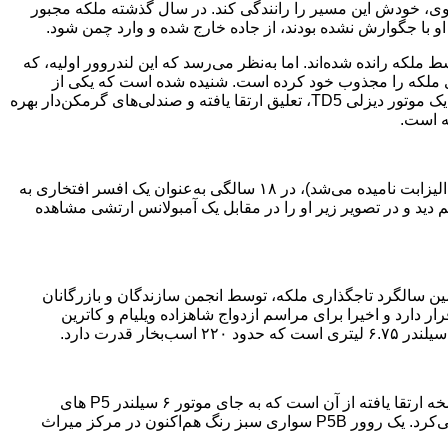
‌روی، خودش این مسیر را رانندگی کند. در سال گذشته ملکه مجبور
او با جگوارش نشده بودند، از جاده خارج شده و وارد چمن شود.
ط ملکه رانده شده‌اند. اما به‌نظر می‌رسد که این لندروور اولیه، که
ری ملکه را مجذوب خود کرده است. شنیده شده است که یکی از
محبوب‌ترین آن‌ها برای ملکه یک دیفندر ۱۱۰ مدل ۲۰۰۲ بوده است که از یک موتور دیزلی TD5، تعلیق ارتقا یافته و صندلی‌های گرمکن‌دار بهره
ه است.
آمبولانس سرویس ارضی: در سال ۱۹۴۵ ملکه(که در آن زمان شاهزاده الیزابت نامیده می‌شد)، در ۱۸ سالگی به‌عنوان یک افسر افتخاری به
 دید و در تصویر زیر او را در مقابل یک آمبولانس ارتشی مشاهده
سال ۱۹۷۸ به مناسب بیست و پنجمین سالگرد تاجگذاری ملکه، توسط انجمن سازندگان و بازرگانان
ر دارد و اخیرا برای مراسم ازدواج شاهزاده ویلیام و کاترین
 قدرت دارد.
روور P5B: روور P5 یک خودروی کلاسیک بریتانیایی است و P5B یک نسخه ارتقا یافته از آن است که به جای موتور ۶ سیلندر P5 های
معمولی، از موتورهای هشت سلیندر آلومینیومی ساخت بیوک استفاده می‌کرد. یک روور P5B سواری سبز رنگ هم‌اکنون در مرکز میراث