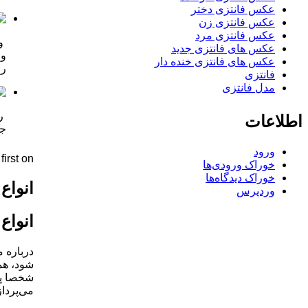
عکس فانتزی دختر
عکس فانتزی زن
عکس فانتزی مرد
وا
عکس های فانتزی جدید
عکس های فانتزی خنده دار
را
فانتزی
مدل فانتزی
رن
اطلاعات
جه
ورود
rst on .
خوراک ورودی‌ها
خوراک دیدگاه‌ها
انواع
وردپرس
انواع
درباره م
شود، همگ
می‌پرداز