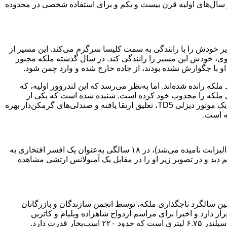
ر سال‌های اولیه قرن بیست و یکم و برای استفاده شخصی در محدوده
 برکشایر خودش را با رانندگی به سمت کلیسا سرگرم می‌کند. این مسیر از
‌روی، خودش این مسیر را رانندگی کند. در سال گذشته ملکه مجبور
او با جگوارش نشده بودند، از جاده خارج شده و وارد چمن شود.
سط ملکه رانده شده‌اند. اما به‌نظر می‌رسد که این لندروور اولیه، که
ری ملکه را مجذوب خود کرده است. شنیده شده است که یکی از
محبوب‌ترین آن‌ها برای ملکه یک دیفندر ۱۱۰ مدل ۲۰۰۲ بوده است که از یک موتور دیزلی TD5، تعلیق ارتقا یافته و صندلی‌های گرمکن‌دار بهره
ه است.
آمبولانس سرویس ارضی: در سال ۱۹۴۵ ملکه(که در آن زمان شاهزاده الیزابت نامیده می‌شد)، در ۱۸ سالگی به‌عنوان یک افسر افتخاری به
 دید و در تصویر زیر او را در مقابل یک آمبولانس ارتشی مشاهده
سال ۱۹۷۸ به مناسب بیست و پنجمین سالگرد تاجگذاری ملکه، توسط انجمن سازندگان و بازرگانان
ر دارد و اخیرا برای مراسم ازدواج شاهزاده ویلیام و کاترین
 قدرت دارد.