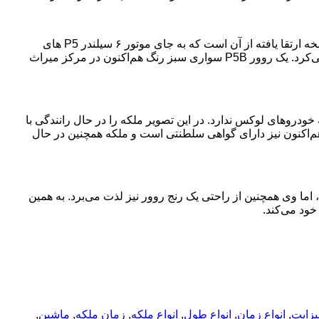
روور P5B: روور P5 یک خودروی کلاسیک بریتانیایی است و P5B یک نسخه ارتقا یافته از آن است که به جای موتور ۶ سیلندر P5 های
معمولی، از موتورهای هشت سلیندر آلومینیومی ساخت بیوک استفاده می‌کرد. یک روور P5B سواری سبز رنگ هم‌اکنون در مرکز میراث
خودروهای لوکس ندارد. در این تصویر ملکه را در حال رانندگی با
مشاهده می‌کنید. واکسهال هم‌اکنون نیز دارای گواهی سلطنتی است و ملکه همچنین در حال
ما وی همچنین از راحتی یک رنج روور نیز لذت می‌برد. به همین
ود می‌کند.
یزابت
,
انواع زمان
,
انواع طول
,
انواع ملکه
,
زمان ملکه
,
ماشین
,