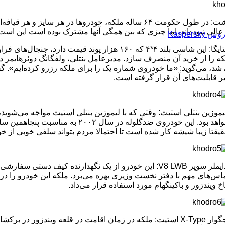
پدال نوشت: در طول حکومت ۶۴ ساله ملکه، خودروها در هر سای
عالی نبوده‌اند. اما چیزی که بین همگی آنها مشترک بوده است این است که
Kaspersk
بنتلی بنتایگا: این شاسی بلند ۴*۴ که ۱۶۰ هزار پوند 
که را از خرید آن منصرف سازد. مدیرعامل بنتلی، ولفگانگ دوئرهایمر د
 شد، می‌گوید: «ما خودروی شماره یک را برای ملکه رزرو کرده‌ایم».
ر قابلیت‌های آن قرار گرفته است.
موزین بنتلی استیت: وقتی که با لیموزین بنتلی استیت مواجه می‌شوید، 
خواهد بود. این خودروی ضدگلوله در س
یقتا زیبا شیشه کار شده است تا احتمالا مردم بتواند سلفی خوبی از خود
دایملر سوپر V8 LWB: این خودرو از یک نگهدارنده کیف دست
اس‌های مهم با دفتر نخست وزیری بهره می‌برد. ملکه این خودرو را د
خ ویندزور و باکینگهام مورد استفاده قرار می‌داد.
جگوار X-Type استیت: ملکه در زمان اقامت در قلعه ویندزور در