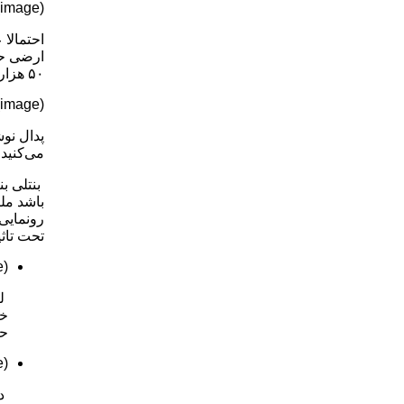
(image)
احتمالا
۵۰ هزار هکتاری بالمورال در آبردین‌شایر اسکاتلند حضور دارد، به رانندگی نیز می‌پردازد.
(image)
می‌کنید 
باشد مل
رونمایی
تحت تاثی
(image)
لی
حق
(image)