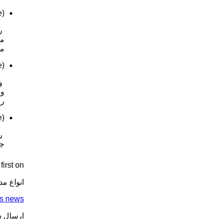
(image)
موتوری
(image)
وا
را
(image)
رن
جه
rst on .
انواع م
ss news
ارسال ش