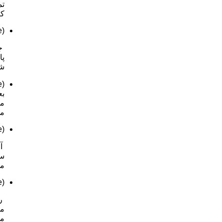
تم
کا
(image)
پا
شد
بع
می
(image)
سر
می
(image)
مو
مید