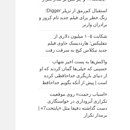
:
استقبال کم‌رمق از تریلر Digger؛
زنگ خطر برای فیلم جدید تام کروز و
برادران وارنر
شکایت ۱۰۵ میلیون دلاری از
نتفلیکس؛ هارددیسک حاوی فیلم
جدید نیکلاس کیج به سرقت رفت
واکنش‌ها به پست اخیر شهاب
حسینی که خیلی‌ها گمان کردند که او
از دنیای بازیگری خداحافظی کرده
است | پیش از آنکه بگویم خداحافظ
«اسباب زحمت» روی موقعیت
تکراری آبروداری در خواستگاری
دست گذاشته دقیقا مثل «پایتخت7» |
برمدار تکرار