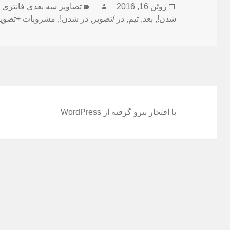
ژوئن 16, 2016
ارسال
نویسنده
دسته‌ها
تصاویر سه بعدی فانتزی
شدن!
,
شده
بعد
,
تیم
,
در /تصویر
,
در شدن!
,
مشروبات +تصوی
در
با افتخار نیرو گرفته از WordPress