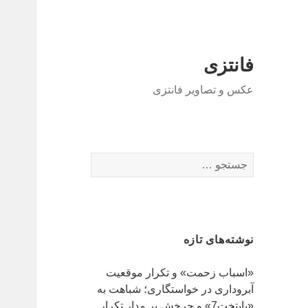
فانتزی
عکس و تصاویر فانتزی
ج
س
ت
ج
و
نوشته‌های تازه
ب
ر
«اسباب زحمت» و تکرار موقعیت
ا
آبروداری در خواستگاری؛ شباهت به
ی
«پایتخت7» و چرخش بر مدار تکرار