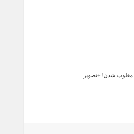
ز مغلوب شدن! +تصویر