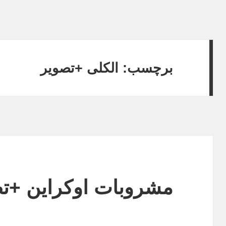
برچسب: الکلی +تصویر
مشروبات اوکراین +ت