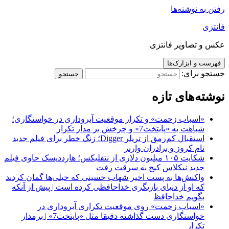
رفتن به نوشته‌ها
فانتزی
عکس و تصاویر فانتزی
فهرست و ابزارک‌ها
جستجو برای:
نوشته‌های تازه
«اسباب زحمت» و تکرار موقعیت آبروداری در خواستگاری؛
شباهت به «پایتخت7» و چرخش بر مدار تکرار
استقبال کم‌رمق از تریلر Digger؛ زنگ خطر برای فیلم جدید
تام کروز و برادران وارنر
شکایت ۱۰۵ میلیون دلاری از نتفلیکس؛ هارددیسک حاوی فیلم
جدید نیکلاس کیج به سرقت رفت
واکنش‌ها به پست اخیر شهاب حسینی که خیلی‌ها گمان کردند
که او از دنیای بازیگری خداحافظی کرده است | پیش از آنکه
بگویم خداحافظ
«اسباب زحمت» روی موقعیت تکراری آبروداری در
خواستگاری دست گذاشته دقیقا مثل «پایتخت7» | برمدار
تکرار