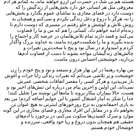
هستند هم بی شک در حسرت این آرزو خواهند ماند، به گمانم هر آدم
معروفی مثل هر انسانی حق دارد بخش‌هایی از زندگیش را که
دوست دارد در فضای مجازی به تماشای عموم بگذارد و بخش‌هایی
را نه، هرگز با دروغ و دغل زندگی نکردم و نمی‌کنم و همچنان به
روش تلاش و کوشش و جلو رفتنم در مسیری که دوست دارم تا
زنده‌ام ادامه خواهم داد، کسانی را هم که من و ما را قضاوت
می‌کنند و قصد دارند تمام تلاش‌هایمان در عرصه کار و اجتماع را
ندیده بگیرند و ما را شکست‌خورده بنامند، به خداوند بزرگ واگذار
کردم و امیدوارم در سال نود و پنج با سخت‌ترین تغیرات و
چالش‌های زندگیشان مواجه بشوند تا دست از قضاوت آدم‌ها
بردارند، خوشبختی احساس درون ماست.
من بهاره رهنما در این بهار هزار و سیصد و نود و پنج خودم را زن
خوشبخت و پر تلاشی می‌دانم که تغیرات زندگی رابا جرات و آغوش
باز می‌پذیرد و هرگز کسی را مقصر اتفاقات شخصی عمرش
نمی‌داند، این اولین و اخرین پیام من درباره این تنش‌های اخیر بود و
هست، حالا بیماران بیکار بروند تا ماه‌ها این نوشته مرا تحلیل کنند!
خدا را شکر به آمار اشتغال کشور با این جوابم أضافه کردم! من بعد
به بازی احمقانه‌نون به نرخ روزخورهای اینترنی به هیچ عنوان تن
نخواهم داد و در مقابل این افراد مجازی و فضای مجازی در این گونه
موارد و سرک کشیدن‌ها سکوت می‌کنم، در برخورد با آدم‌های
حقیقی هم همچنان بدون دروغ و ریا خود واقعی، سرزنده و
خوشحال خودم هستم.