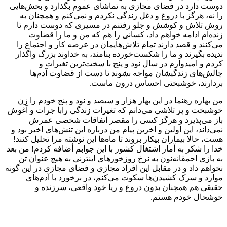
دوست دارد در فضای مجازی به تماشای عموم بگذارد و بخش‌هایی
را نه، هرگز با دروغ و دغل زندگی نکردم و نمی‌کنم و همچنان به
روش تلاش و کوشش و جلو رفتنم در مسیری که دوست دارم تا
زنده‌ام ادامه خواهم داد، کسانی را هم که من و ما را قضاوت
می‌کنند و قصد دارند تمام تلاش‌هایمان در عرصه کار و اجتماع را
ندیده بگیرند و ما را شکست‌خورده بنامند، به خداوند بزرگ واگذار
کردم و امیدوارم در سال نود و پنج با سخت‌ترین تغیرات و
چالش‌های زندگیشان مواجه بشوند تا دست از قضاوت آدم‌ها
بردارند، خوشبختی احساس درون ماست.
من بهاره رهنما در این بهار هزار و سیصد و نود و پنج خودم را زن
خوشبخت و پر تلاشی می‌دانم که تغیرات زندگی رابا جرات و آغوش
باز می‌پذیرد و هرگز کسی را مقصر اتفاقات شخصی عمرش
نمی‌داند، این اولین و اخرین پیام من درباره این تنش‌های اخیر بود و
هست، حالا بیماران بیکار بروند تا ماه‌ها این نوشته مرا تحلیل کنند!
خدا را شکر به آمار اشتغال کشور با این جوابم أضافه کردم! من بعد
به بازی احمقانه‌نون به نرخ روزخورهای اینترنی به هیچ عنوان تن
نخواهم داد و در مقابل این افراد مجازی و فضای مجازی در این گونه
موارد و سرک کشیدن‌ها سکوت می‌کنم، در برخورد با آدم‌های
حقیقی هم همچنان بدون دروغ و ریا خود واقعی، سرزنده و
خوشحال خودم هستم.