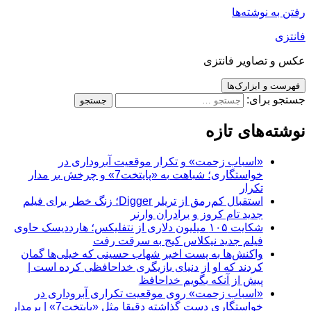
رفتن به نوشته‌ها
فانتزی
عکس و تصاویر فانتزی
فهرست و ابزارک‌ها
جستجو برای:
نوشته‌های تازه
«اسباب زحمت» و تکرار موقعیت آبروداری در
خواستگاری؛ شباهت به «پایتخت7» و چرخش بر مدار
تکرار
استقبال کم‌رمق از تریلر Digger؛ زنگ خطر برای فیلم
جدید تام کروز و برادران وارنر
شکایت ۱۰۵ میلیون دلاری از نتفلیکس؛ هارددیسک حاوی
فیلم جدید نیکلاس کیج به سرقت رفت
واکنش‌ها به پست اخیر شهاب حسینی که خیلی‌ها گمان
کردند که او از دنیای بازیگری خداحافظی کرده است |
پیش از آنکه بگویم خداحافظ
«اسباب زحمت» روی موقعیت تکراری آبروداری در
خواستگاری دست گذاشته دقیقا مثل «پایتخت7» | برمدار