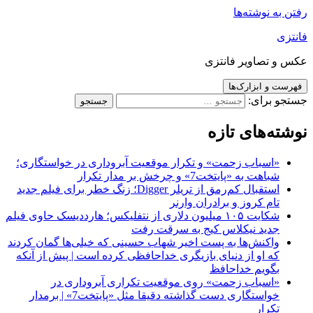
رفتن به نوشته‌ها
فانتزی
عکس و تصاویر فانتزی
فهرست و ابزارک‌ها
جستجو برای:
نوشته‌های تازه
«اسباب زحمت» و تکرار موقعیت آبروداری در خواستگاری؛
شباهت به «پایتخت7» و چرخش بر مدار تکرار
استقبال کم‌رمق از تریلر Digger؛ زنگ خطر برای فیلم جدید
تام کروز و برادران وارنر
شکایت ۱۰۵ میلیون دلاری از نتفلیکس؛ هارددیسک حاوی فیلم
جدید نیکلاس کیج به سرقت رفت
واکنش‌ها به پست اخیر شهاب حسینی که خیلی‌ها گمان کردند
که او از دنیای بازیگری خداحافظی کرده است | پیش از آنکه
بگویم خداحافظ
«اسباب زحمت» روی موقعیت تکراری آبروداری در
خواستگاری دست گذاشته دقیقا مثل «پایتخت7» | برمدار
تکرار