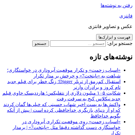
رفتن به نوشته‌ها
فانتزی
عکس و تصاویر فانتزی
فهرست و ابزارک‌ها
جستجو برای:
نوشته‌های تازه
«اسباب زحمت» و تکرار موقعیت آبروداری در خواستگاری؛
شباهت به «پایتخت7» و چرخش بر مدار تکرار
استقبال کم‌رمق از تریلر Digger؛ زنگ خطر برای فیلم جدید
تام کروز و برادران وارنر
شکایت ۱۰۵ میلیون دلاری از نتفلیکس؛ هارددیسک حاوی فیلم
جدید نیکلاس کیج به سرقت رفت
واکنش‌ها به پست اخیر شهاب حسینی که خیلی‌ها گمان کردند
که او از دنیای بازیگری خداحافظی کرده است | پیش از آنکه
بگویم خداحافظ
«اسباب زحمت» روی موقعیت تکراری آبروداری در
خواستگاری دست گذاشته دقیقا مثل «پایتخت7» | برمدار
تکرار