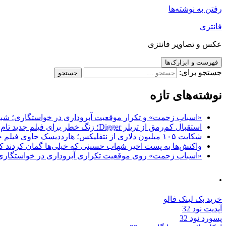
رفتن به نوشته‌ها
فانتزی
عکس و تصاویر فانتزی
فهرست و ابزارک‌ها
جستجو برای:
نوشته‌های تازه
«اسباب زحمت» و تکرار موقعیت آبروداری در خواستگاری؛ شباهت به «پایتخت7» و 
استقبال کم‌رمق از تریلر Digger؛ زنگ خطر برای فیلم جدید تام کروز و برادران وارنر
شکایت ۱۰۵ میلیون دلاری از نتفلیکس؛ هارددیسک حاوی فیلم جدید نیکلاس کیج به سرقت رفت
واکنش‌ها به پست اخیر شهاب حسینی که خیلی‌ها گمان کردند که
«اسباب زحمت» روی موقعیت تکراری آبروداری در خواستگاری دست گذاشته 
.
خرید بک لینک فالو
آپدیت نود 32
پسورد نود 32