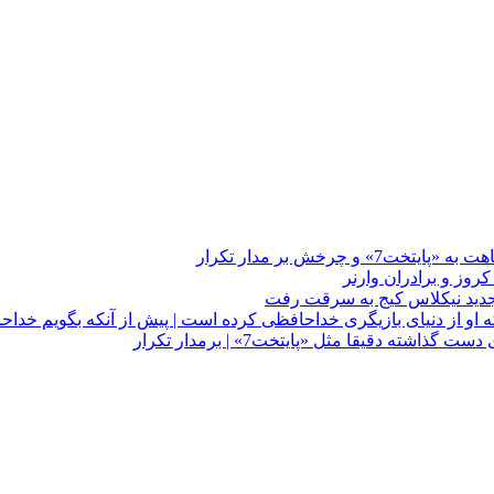
چرخش بر مدار تکرار
 او از دنیای بازیگری خداحافظی کرده است | پیش از آنکه بگویم خداح
دقیقا مثل «پایتخت7» | برمدار تکرار