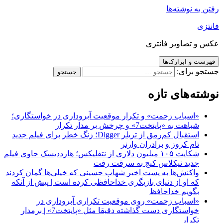
رفتن به نوشته‌ها
فانتزی
عکس و تصاویر فانتزی
فهرست و ابزارک‌ها
جستجو برای:
نوشته‌های تازه
«اسباب زحمت» و تکرار موقعیت آبروداری در خواستگاری؛
شباهت به «پایتخت7» و چرخش بر مدار تکرار
استقبال کم‌رمق از تریلر Digger؛ زنگ خطر برای فیلم جدید
تام کروز و برادران وارنر
شکایت ۱۰۵ میلیون دلاری از نتفلیکس؛ هارددیسک حاوی فیلم
جدید نیکلاس کیج به سرقت رفت
واکنش‌ها به پست اخیر شهاب حسینی که خیلی‌ها گمان کردند
که او از دنیای بازیگری خداحافظی کرده است | پیش از آنکه
بگویم خداحافظ
«اسباب زحمت» روی موقعیت تکراری آبروداری در
خواستگاری دست گذاشته دقیقا مثل «پایتخت7» | برمدار
تکرار