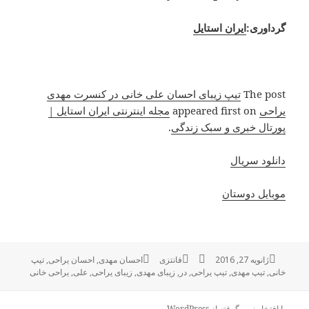
گرداوری:
ایران استایل
The post
تیپ زیبای احسان علی خانی در کنسرت مهدی
یراحی
appeared first on
مجله اینترنتی ایران استایل |
پورتال خبری و سبک زندگی
.
دانلود سریال
موبایل دوستان
ژانویه 27, 2016
ارسال
نویسنده
فانتزی
دسته‌ها
برچسب‌ها
احسان مهدی
,
احسان یراحی
,
تیپ
خانی
,
شده
تیپ مهدی
,
تیپ یراحی
,
در
,
زیبای مهدی
,
زیبای یراحی
,
علی
,
یراحی خانی
در
با افتخار نیرو گرفته از WordPress