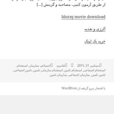
از طریق آزمون کتبی، مصاحبه و گزینش […]
bluray movie download
آلرژی و تغذیه
خرید بک لینک
ارسال
دسامبر 31, 2015
نویسنده
فانتزی
دسته‌ها
برچسب‌ها
اجتماعی سازمان
,
استخدام
,
شده
استخدام اجتماعی
,
استخدام تامین
,
استخدام سازمان
,
تامین
,
تامین اجتماعی
,
در
تامین تامین
,
سازمان اجتماعی
,
سازمان تامین
با افتخار نیرو گرفته از WordPress