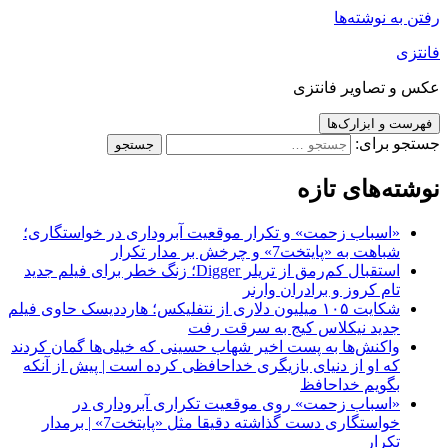
رفتن به نوشته‌ها
فانتزی
عکس و تصاویر فانتزی
فهرست و ابزارک‌ها
جستجو برای:
نوشته‌های تازه
«اسباب زحمت» و تکرار موقعیت آبروداری در خواستگاری؛
شباهت به «پایتخت7» و چرخش بر مدار تکرار
استقبال کم‌رمق از تریلر Digger؛ زنگ خطر برای فیلم جدید
تام کروز و برادران وارنر
شکایت ۱۰۵ میلیون دلاری از نتفلیکس؛ هارددیسک حاوی فیلم
جدید نیکلاس کیج به سرقت رفت
واکنش‌ها به پست اخیر شهاب حسینی که خیلی‌ها گمان کردند
که او از دنیای بازیگری خداحافظی کرده است | پیش از آنکه
بگویم خداحافظ
«اسباب زحمت» روی موقعیت تکراری آبروداری در
خواستگاری دست گذاشته دقیقا مثل «پایتخت7» | برمدار
تکرار