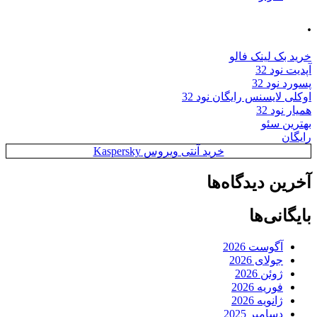
.
خرید بک لینک فالو
آپدیت نود 32
پسورد نود 32
اوکلی لایسنس رایگان نود 32
همیار نود 32
بهترین سئو
رایگان
خرید آنتی ویروس Kaspersky
آخرین دیدگاه‌ها
بایگانی‌ها
آگوست 2026
جولای 2026
ژوئن 2026
فوریه 2026
ژانویه 2026
دسامبر 2025