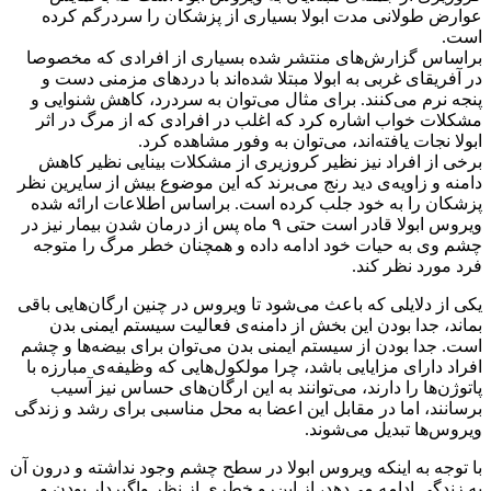
عوارض طولانی مدت ابولا بسیاری از پزشکان را سردرگم کرده
است.
براساس گزارش‌های منتشر شده بسیاری از افرادی که مخصوصا
در آفریقای غربی به ابولا مبتلا شده‌اند با دردهای مزمنی دست و
پنجه نرم می‌کنند. برای مثال می‌توان به سردرد، کاهش شنوایی و
مشکلات خواب اشاره کرد که اغلب در افرادی که از مرگ در اثر
ابولا نجات یافته‌اند، می‌توان به وفور مشاهده کرد.
برخی از افراد نیز نظیر کروزیری از مشکلات بینایی نظیر کاهش
دامنه‌ و زاویه‌ی دید رنج می‌برند که این موضوع بیش از سایرین نظر
پزشکان را به خود جلب کرده است. براساس اطلاعات ارائه شده
ویروس ابولا قادر است حتی ۹ ماه پس از درمان شدن بیمار نیز در
چشم وی به حیات خود ادامه داده و همچنان خطر مرگ را متوجه
فرد مورد نظر کند.
یکی از دلایلی که باعث می‌شود تا ویروس در چنین ارگان‌هایی باقی
بماند، جدا بودن این بخش از دامنه‌ی فعالیت سیستم ایمنی بدن
است. جدا بودن از سیستم ایمنی بدن می‌توان برای بیضه‌ها و چشم
افراد دارای مزایایی باشد، چرا مولکول‌هایی که وظیفه‌ی مبارزه با
پاتوژن‌ها را دارند، می‌توانند به این ارگا‌ن‌های حساس نیز آسیب
برسانند، اما در مقابل این اعضا به محل مناسبی برای رشد و زندگی
ویروس‌ها تبدیل می‌شوند.
با توجه به اینکه ویروس ابولا در سطح چشم وجود نداشته و درون آن
به زندگی ادامه می‌دهد، از این‌رو خطری از نظر واگیردار بودن و