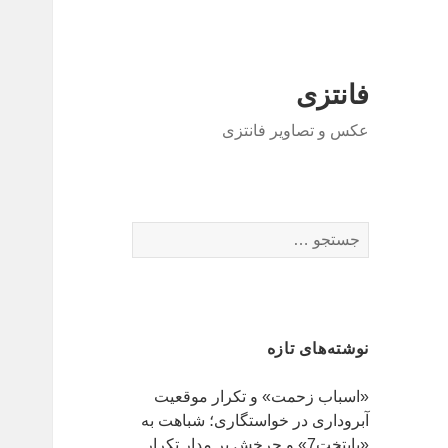
فانتزی
عکس و تصاویر فانتزی
ج
س
ت
ج
و
نوشته‌های تازه
ب
ر
«اسباب زحمت» و تکرار موقعیت
ا
آبروداری در خواستگاری؛ شباهت به
ی
«پایتخت7» و چرخش بر مدار تکرار