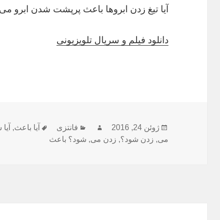
آیا تیغ زدن ابروها باعث پرپشت شدن ابرو می
دانلود فیلم و سریال تلویزیونی
ژوئن 24, 2016
ارسال
نویسنده
فانتزی
دسته‌ها
آیا باعث
,
برچسب‌ها
آیا 
می
,
شده
زدن شود؟
,
زدن می
,
شود؟ باعث
در