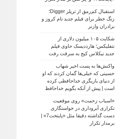
:
استقبال کم‌رمق از تریلر Digger؛
زنگ خطر برای فیلم جدید تام کروز و
برادران وارنر
شکایت ۱۰۵ میلیون دلاری از
نتفلیکس؛ هارددیسک حاوی فیلم
جدید نیکلاس کیج به سرقت رفت
واکنش‌ها به پست اخیر شهاب
حسینی که خیلی‌ها گمان کردند که او
از دنیای بازیگری خداحافظی کرده
است | پیش از آنکه بگویم خداحافظ
«اسباب زحمت» روی موقعیت
تکراری آبروداری در خواستگاری
دست گذاشته دقیقا مثل «پایتخت7» |
برمدار تکرار