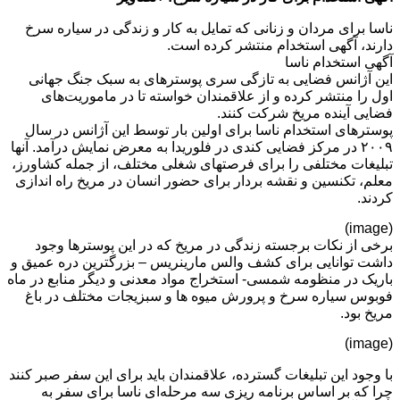
ناسا برای مردان و زنانی که تمایل به کار و زندگی در سیاره سرخ
دارند، آگهی استخدام منتشر کرده است.
آگهی استخدام ناسا
این آژانس فضایی به تازگی سری پوسترهای به سبک جنگ جهانی
اول را منتشر کرده و از علاقمندان خواسته تا در ماموریت‌های
فضایی آینده مریخ شرکت کنند.
پوسترهای استخدام ناسا برای اولین بار توسط این آژانس در سال
۲۰۰۹ در مرکز فضایی کندی در فلوریدا به معرض نمایش درآمد. آنها
تبلیغات مختلفی را برای فرصتهای شغلی مختلف، از جمله کشاورز،
معلم، تکنسین و نقشه بردار برای حضور انسان در مریخ راه اندازی
کردند.
(image)
برخی از نکات برجسته زندگی در مریخ که در این پوسترها وجود
داشت توانایی برای کشف والس مارینریس – بزرگترین دره عمیق و
باریک در منظومه شمسی- استخراج مواد معدنی و دیگر منابع در ماه
فوبوس سیاره سرخ و پرورش میوه ها و سبزیجات مختلف در باغ
مریخ بود.
(image)
با وجود این تبلیغات گسترده، علاقمندان باید برای این سفر صبر کنند
چرا که بر اساس برنامه ریزی سه مرحله‌ای ناسا برای سفر به