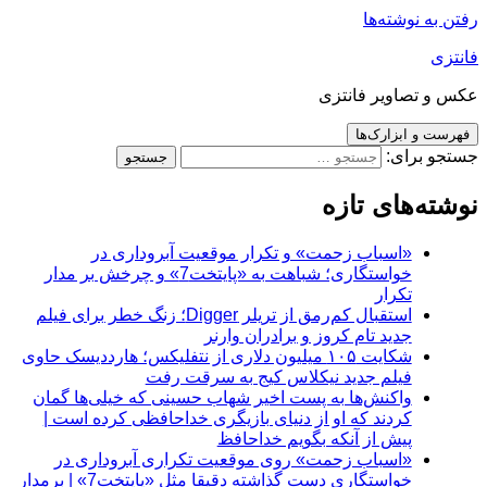
رفتن به نوشته‌ها
فانتزی
عکس و تصاویر فانتزی
فهرست و ابزارک‌ها
جستجو برای:
نوشته‌های تازه
«اسباب زحمت» و تکرار موقعیت آبروداری در
خواستگاری؛ شباهت به «پایتخت7» و چرخش بر مدار
تکرار
استقبال کم‌رمق از تریلر Digger؛ زنگ خطر برای فیلم
جدید تام کروز و برادران وارنر
شکایت ۱۰۵ میلیون دلاری از نتفلیکس؛ هارددیسک حاوی
فیلم جدید نیکلاس کیج به سرقت رفت
واکنش‌ها به پست اخیر شهاب حسینی که خیلی‌ها گمان
کردند که او از دنیای بازیگری خداحافظی کرده است |
پیش از آنکه بگویم خداحافظ
«اسباب زحمت» روی موقعیت تکراری آبروداری در
خواستگاری دست گذاشته دقیقا مثل «پایتخت7» | برمدار