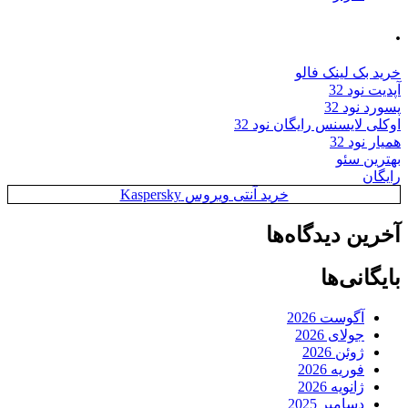
.
خرید بک لینک فالو
آپدیت نود 32
پسورد نود 32
اوکلی لایسنس رایگان نود 32
همیار نود 32
بهترین سئو
رایگان
خرید آنتی ویروس Kaspersky
آخرین دیدگاه‌ها
بایگانی‌ها
آگوست 2026
جولای 2026
ژوئن 2026
فوریه 2026
ژانویه 2026
دسامبر 2025