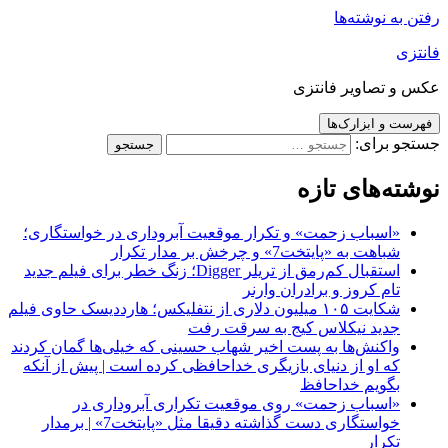
رفتن به نوشته‌ها
فانتزی
عکس و تصاویر فانتزی
فهرست و ابزارک‌ها
جستجو برای:
نوشته‌های تازه
«اسباب زحمت» و تکرار موقعیت آبروداری در خواستگاری؛
شباهت به «پایتخت7» و چرخش بر مدار تکرار
استقبال کم‌رمق از تریلر Digger؛ زنگ خطر برای فیلم جدید
تام کروز و برادران وارنر
شکایت ۱۰۵ میلیون دلاری از نتفلیکس؛ هارددیسک حاوی فیلم
جدید نیکلاس کیج به سرقت رفت
واکنش‌ها به پست اخیر شهاب حسینی که خیلی‌ها گمان کردند
که او از دنیای بازیگری خداحافظی کرده است | پیش از آنکه
بگویم خداحافظ
«اسباب زحمت» روی موقعیت تکراری آبروداری در
خواستگاری دست گذاشته دقیقا مثل «پایتخت7» | برمدار
تکرار