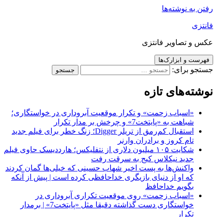
رفتن به نوشته‌ها
فانتزی
عکس و تصاویر فانتزی
فهرست و ابزارک‌ها
جستجو برای:
نوشته‌های تازه
«اسباب زحمت» و تکرار موقعیت آبروداری در خواستگاری؛
شباهت به «پایتخت7» و چرخش بر مدار تکرار
استقبال کم‌رمق از تریلر Digger؛ زنگ خطر برای فیلم جدید
تام کروز و برادران وارنر
شکایت ۱۰۵ میلیون دلاری از نتفلیکس؛ هارددیسک حاوی فیلم
جدید نیکلاس کیج به سرقت رفت
واکنش‌ها به پست اخیر شهاب حسینی که خیلی‌ها گمان کردند
که او از دنیای بازیگری خداحافظی کرده است | پیش از آنکه
بگویم خداحافظ
«اسباب زحمت» روی موقعیت تکراری آبروداری در
خواستگاری دست گذاشته دقیقا مثل «پایتخت7» | برمدار
تکرار