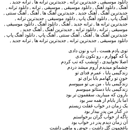
توی یادم هست ، آب و نون دادی
یا که گهوارم ، رو تکون دادی
اصلا نخوابیدی ، اونشب که تب کردم
چشماتو میدیدم آروم میشد دردم
زندگیمی بابا ، عمرم فدای تو
خون تو رگهامم بابا برای تو
زندگیمی بابا ، من بی تو میپوسم
زندگیمی بابا دستاتو میبوسم
بارون که میبارید، سقفمون تر بود
اما باز بابام از همه سر بود
یک زمان در خواب غفلت زیستم
در کنار من پدر بیدار بود
ناگه از خواب گران برخواستم
آن زمان دیدم پدر در خواب بود
باغچمون گل داشت ، حوض و ماهی داشت