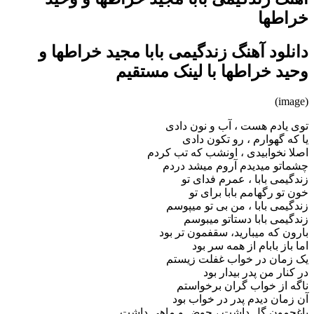
خراطها
دانلود آهنگ زندگیمی بابا مجید خراطها و
وحید خراطها با لینک مستقیم
(image)
توی یادم هست ، آب و نون دادی
یا که گهوارم ، رو تکون دادی
اصلا نخوابیدی ، اونشب که تب کردم
چشماتو میدیدم آروم میشد دردم
زندگیمی بابا ، عمرم فدای تو
خون تو رگهامم بابا برای تو
زندگیمی بابا ، من بی تو میپوسم
زندگیمی بابا دستاتو میبوسم
بارون که میبارید، سقفمون تر بود
اما باز بابام از همه سر بود
یک زمان در خواب غفلت زیستم
در کنار من پدر بیدار بود
ناگه از خواب گران برخواستم
آن زمان دیدم پدر در خواب بود
باغچمون گل داشت ، حوض و ماهی داشت