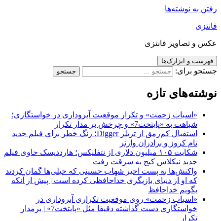
رفتن به نوشته‌ها
فانتزی
عکس و تصاویر فانتزی
فهرست و ابزارک‌ها
جستجو برای:
نوشته‌های تازه
«اسباب زحمت» و تکرار موقعیت آبروداری در خواستگاری؛
شباهت به «پایتخت7» و چرخش بر مدار تکرار
استقبال کم‌رمق از تریلر Digger؛ زنگ خطر برای فیلم جدید
تام کروز و برادران وارنر
شکایت ۱۰۵ میلیون دلاری از نتفلیکس؛ هارددیسک حاوی فیلم
جدید نیکلاس کیج به سرقت رفت
واکنش‌ها به پست اخیر شهاب حسینی که خیلی‌ها گمان کردند
که او از دنیای بازیگری خداحافظی کرده است | پیش از آنکه
بگویم خداحافظ
«اسباب زحمت» روی موقعیت تکراری آبروداری در
خواستگاری دست گذاشته دقیقا مثل «پایتخت7» | برمدار
تکرار