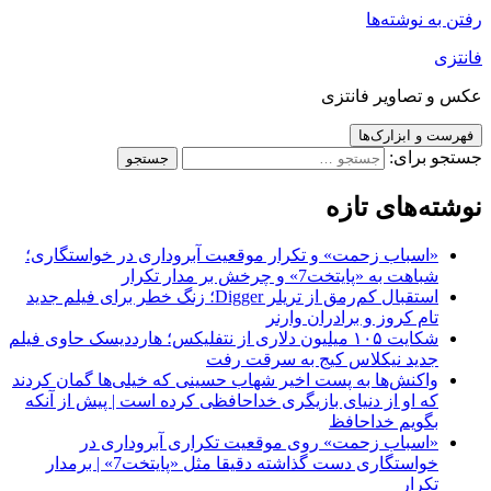
رفتن به نوشته‌ها
فانتزی
عکس و تصاویر فانتزی
فهرست و ابزارک‌ها
جستجو برای:
نوشته‌های تازه
«اسباب زحمت» و تکرار موقعیت آبروداری در خواستگاری؛
شباهت به «پایتخت7» و چرخش بر مدار تکرار
استقبال کم‌رمق از تریلر Digger؛ زنگ خطر برای فیلم جدید
تام کروز و برادران وارنر
شکایت ۱۰۵ میلیون دلاری از نتفلیکس؛ هارددیسک حاوی فیلم
جدید نیکلاس کیج به سرقت رفت
واکنش‌ها به پست اخیر شهاب حسینی که خیلی‌ها گمان کردند
که او از دنیای بازیگری خداحافظی کرده است | پیش از آنکه
بگویم خداحافظ
«اسباب زحمت» روی موقعیت تکراری آبروداری در
خواستگاری دست گذاشته دقیقا مثل «پایتخت7» | برمدار
تکرار