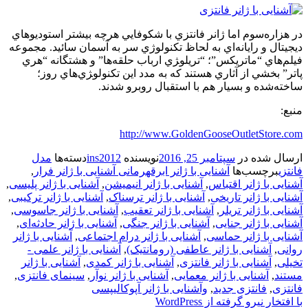
در هزاره‌سوم اما ژانر فانتزي با شكوفايي هرچه بيشتر استوديوهاي
ديجيتال و رايانه‌اي به لحاظ تكنولوژي سر به آسمان سائيد. مجموعه
فيلم‌هاي “ماتريكس”؛ “تريلو‍ژي ارباب حلقه‌ها” و هشتگانه “هري
پاتر” بخشي از آثاري هستند كه به مدد اين تكنولو‍ژي‌هاي روز؛
ساخته‌شده و بسيار هم با استقبال روبرو شدند.
منبع:
http://www.GoldenGooseOutletStore.com
ارسال شده در
سپتامبر 25, 2016
نویسنده
ins2012
دسته‌ها
مدل
فانتزی
برچسب‌ها
آشنایی با ژانر ابرقهرمانی آشنایی با ژانر فرار
,
آشنایی با ژانر اقتباس
,
آشنایی با ژانر انیمیشن
,
آشنایی با ژانر پلیسی
,
آشنایی با ژانر تاریخی
,
آشنایی با ژانر ترسناک
,
آشنایی با ژانر ترکیبی
,
آشنایی با ژانر تریلر
,
آشنایی با ژانر تعقیب
,
آشنایی با ژانر جاسوسی
,
آشنایی با ژانر جنایی
,
آشنایی با ژانر جنگی
,
آشنایی با ژانر حادثه‌ای
,
آشنایی با ژانر حماسی
,
آشنایی با ژانر درام اجتماعی
,
آشنایی با ژانر
روانی
,
آشنایی با ژانر عاطفی (رومانتیک)
,
آشنایی با ژانر علمی -
تخیلی
,
آشنایی با ژانر فانتزی
,
آشنایی با ژانر کمدی
,
آشنایی با ژانر
مستند
,
آشنایی با ژانر معمایی
,
آشنایی با ژانر نوآر
,
سینمای فانتزی
,
فانتزی
,
فانتزی جدید
,
وآشنایی با ژانر آپوکالیپسی
با افتخار نیرو گرفته از WordPress