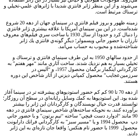
مي‌شوند و از اين منظر ژانر فانتزي شديدا با ژانرهاي علمي-تخيلي و
ترسناك مرتبط است.
زمينه ظهور و بروز فيلم فانتزي در سينماي جهان از دهه 20 شروع
شده‌است. در اين بين سينماي آمريكا با علاقه بيشتري ‍ژانر فانتزي
را دنبال كرد و حدودا از سال 1930 با ساخت سري فيلم‌هاي معروف
تارزان با حضور جاني ويسمولر؛ ديگر گونه‌ي فانتزي يك ژانر
شناخته‌شده و محبوب به حساب مي‌آمد.
از حدود سالهاي 1950 به اين طرف سينماي فانتزي و ترسناك و
تخيلي بسيار به هم نزديك شدند. ساخت آثاري مانند “مهر هفتم” به
كارگرداني اينگمار برگمان محصول 1957، و “آليس در
سرزمين‌عجايب” محصول كمپاني ديزني از آثار شاخص اين دوره
هستند.
از دهه 70 تا 90 كم كم حضور استوديوهاي پيشرفته تر در سينما آغاز
شده بود. اين استوديوها به كمك وسايل رايانه‌اي در سطح آن روزگار؛
توانستند قدرت خيال نويسندگان و كارگردانان اين ژانر را بيشتر
برآورده كنند. به نحويكه ساخته‌هاي شاخص سينماي فانتزي در دهه
90 مانند “ادوارد دست قيچي” ساخته “تيم برتون” و با حضور جاني
دپ محصول 1994 و يا “مسير سبز” به كارگرداني فرانك دارابونت
محصول 1999 با حضور تام هنكس؛ واقعا جان تازه‌اي به اين ژانر
دادند.