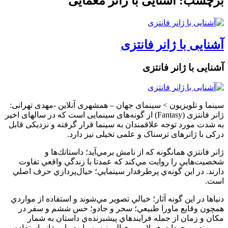
برچسب: آشنایی با ژانر معمایی
آشنایی با ژانر فانتزی
آشنایی با ژانر فانتزی
سینما و تلویزیون > سینمای‌ جهان – همشهری آنلاین -مهدی تهرانی:
ژانر فانتزی (Fantasy) از گونه‌های سینمایی است که در سالهای اخیر
به شدت مورد توجه علاقمندان به سینما قرار گرفته و نزدیکی قابل
درکی با ژانرهای ترسناک و علمی تخیلی نیز دارد.
ژانر فانتزي همانگونه كه از نامش برمي‌آيد؛ داستانك‌ها و
شخصيت‌هايي را روايت مي‌كند كه عمدتا با زندگي واقعي تفاوت
دارند. در اين گونه‌ي پرطرفدار سينمايي؛ خيال‌پردازي حرف اصلي
است.
دنياها در اين گونه آثار؛ خيالي تصوير مي‌شوند و استفاده از مواردي
همچون وقايع ماورا طبيعي؛ سحر و جادو؛ حس ششم و سفر در
مكان و زمان از جمله فرايندهاي پيشبرنده‌ي داستان به شمار
مي‌روند. موجودات هيولايي و خيالي نيز بسيار در اين ژانر استفاده