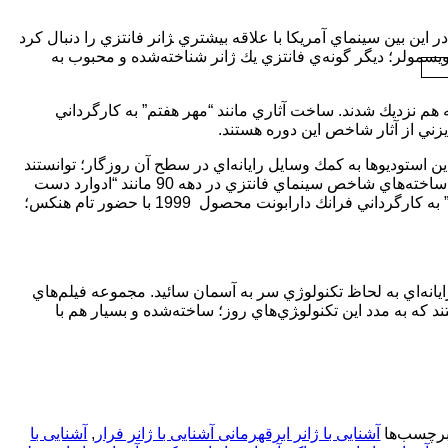
در سينماي جهان از دهه 20 شروع شده‌است. در اين بين سينماي آمريكا با علاقه بيشتري ‍ژانر فانتزي را دنبال كرد
ور جاني ويسمولر؛ ديگر گونه‌ي فانتزي يك ژانر شناخته‌شده و محبوب به
ي بسيار به هم نزديك شدند. ساخت آثاري مانند “مهر هفتم” به كارگرداني
 بود. اين استوديوها به كمك وسايل رايانه‌اي در سطح آن روزگار؛ توانستند
قدرت خيال نويسندگان و كارگردانان اين ژانر را بيشتر برآورده كنند. به نحويكه ساخته‌هاي شاخص سينماي فانتزي در دهه 90 مانند “ادوارد دست
قيچي” ساخته “تيم برتون” و با حضور جاني دپ محصول 1994 و يا “مسير سبز” به كارگرداني فرانك دارابونت محصول 1999 با حضور تام هنكس؛
ايانه‌اي به لحاظ تكنولوژي سر به آسمان سائيد. مجموعه فيلم‌هاي
د كه به مدد اين تكنولو‍ژي‌هاي روز؛ ساخته‌شده و بسيار هم با
رچسب‌ها
آشنایی با ژانر ابرقهرمانی آشنایی با ژانر فرار
,
آشنایی با