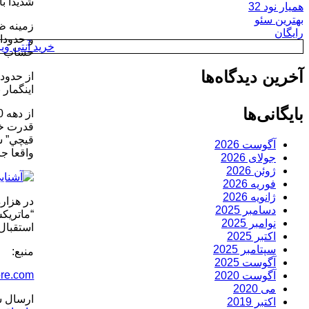
شديدا ب
همیار نود 32
بهترین سئو
رایگان
خرید آنتی ویروس y
حساب مي
آخرین دیدگاه‌ها
اينگمار برگمان محصول 1957، و “آل
بایگانی‌ها
آگوست 2026
واقعا جان
جولای 2026
ژوئن 2026
فوریه 2026
ژانویه 2026
در هزاره
دسامبر 2025
“ماتريكس
نوامبر 2025
استقبال 
اکتبر 2025
سپتامبر 2025
منبع:
آگوست 2025
ore.com
آگوست 2020
می 2020
ارسال ش
اکتبر 2019