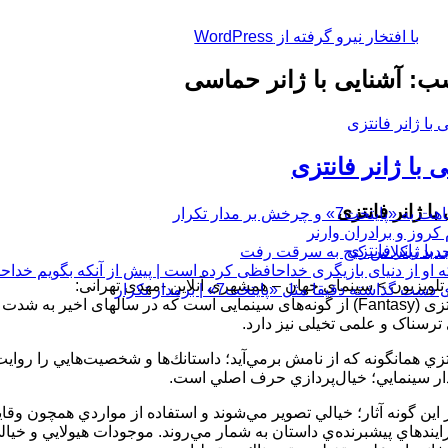
با افتخار نیرو گرفته از WordPress
: آشنایی با ژانر حماسی
 با ژانر فانتزی
با ژانر فانتزی
چرخش بر مدار تکرار
 او از دنیای بازیگری خداحافظی کرده است | پیش از آنکه بگویم خداح
تلویزیون > سینمای‌ جهان – همشهری آنلاین -مهدی تهرانی:
 دقیقا مثل «پایتخت7» | برمدار تکرار
ژانر فانتزی (Fantasy) از گونه‌های سینمایی است که در سالهای اخ
ترسناک و علمی تخیلی نیز دارد.
تزي همانگونه كه از نامش برمي‌آيد؛ داستانك‌ها و شخصيت‌هايي را روايت 
ر سينمايي؛ خيال‌پردازي حرف اصلي است.
در اين گونه آثار؛ خيالي تصوير مي‌شوند و استفاده از مواردي همچون 
يندهاي پيشبرنده‌ي داستان به شمار مي‌روند. موجودات هيولايي و خيالي 