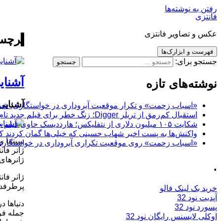
رفتن به نوشته‌ها
فانتزی
عکس و تصاویر فانتزی
برچسب
فهرست و ابزارک‌ها
جستجو برای:
آشنایی
نوشته‌های تازه
آشنایی 
«اسباب زحمت» و تکرار موقعیت آبروداری در خواستگاری؛ شباهت به «پایتخت7» و 
استقبال کم‌رمق از تریلر Digger؛ زنگ خطر برای فیلم جدید تام کروز و برادران وارنر
شکایت ۱۰۵ میلیون دلاری از نتفلیکس؛ هارددیسک حاوی فیلم جدید نیکلاس کیج به سرقت رفت
واکنش‌ها به پست اخیر شهاب حسینی که خیلی‌ها گمان کردند که
سینما و 
«اسباب زحمت» روی موقعیت تکراری آبروداری در خواستگاری دست گذاشته
ژانرهای 
.
ژانر فان
پرطرفدا
خرید بک لینک فالو
آپدیت نود 32
دنياها 
پسورد نود 32
جمله فرا
اوکلی لایسنس رایگان نود 32