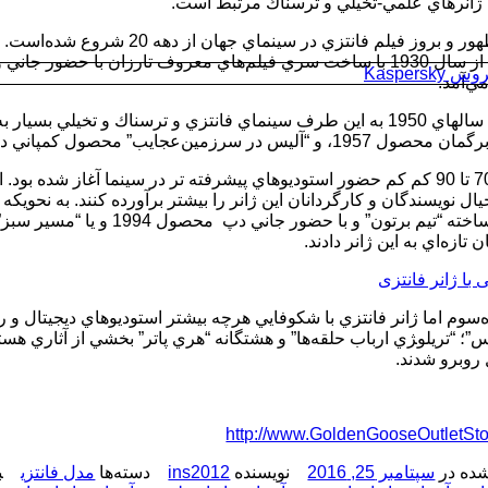
ا ژانرهاي علمي-تخيلي و ترسناك مرتبط است.
زمينه ظهور و بروز فيلم فانتزي 
و حدودا از سال 1930 با ساخت سري فيلم‌هاي معروف تارزان با حض
Kaspersk
‌آمد.
از حدود سالهاي 1950 به اين طرف سينماي فانتزي و ترسناك و تخيل
يس در سرزمين‌عجايب” محصول كمپاني ديزني از آثار شاخص اين دوره هستند.
از دهه 70 تا 90 كم كم حضور استوديوهاي پيشرفته تر در سينما آغاز شده
 تازه‌اي به اين ژانر دادند.
‌سوم اما ژانر فانتزي با شكوفايي هرچه بيشتر استوديوهاي ديجيتال و ر
”؛ “تريلو‍ژي ارباب حلقه‌ها” و هشتگانه “هري پاتر” بخشي از آثاري هستن
روبرو شدند.
http://www.GoldenGooseOutletSt
ده در
سپتامبر 25, 2016
نویسنده
ins2012
دسته‌ها
مدل فانتزی
ب