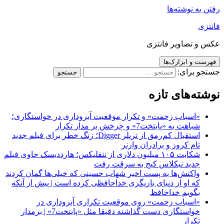
رفتن به نوشته‌ها
فانتزی
عکس و تصاویر فانتزی
فهرست و ابزارک‌ها
جستجو برای:
نوشته‌های تازه
«اسباب زحمت» و تکرار موقعیت آبروداری در خواستگاری؛
شباهت به «پایتخت7» و چرخش بر مدار تکرار
استقبال کم‌رمق از تریلر Digger؛ زنگ خطر برای فیلم جدید
تام کروز و برادران وارنر
شکایت ۱۰۵ میلیون دلاری از نتفلیکس؛ هارددیسک حاوی فیلم
جدید نیکلاس کیج به سرقت رفت
واکنش‌ها به پست اخیر شهاب حسینی که خیلی‌ها گمان کردند
که او از دنیای بازیگری خداحافظی کرده است | پیش از آنکه
بگویم خداحافظ
«اسباب زحمت» روی موقعیت تکراری آبروداری در
خواستگاری دست گذاشته دقیقا مثل «پایتخت7» | برمدار
تکرار