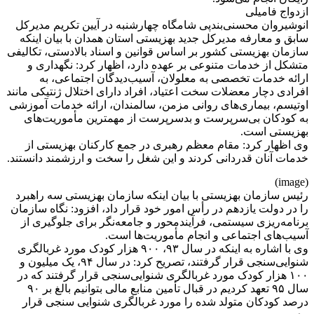
ازدواج فامیلی
انوشیروان محسنی‌بندپی شامگاه چهارشنبه در آیین تکریم مدیرکل
سابق و معارفه مدیرکل جدید بهزیستی استان همدان با بیان اینکه
سازمان بهزیستی کشور بر اساس قوانین و اسناد بالادستی، تکالیفی
متشکل از خدمات متنوعی بر عهده دارد، اظهار کرد: نگهداری و
ارائه خدمات تخصصی به معلولان، آسیب‌دیدگان اجتماعی، به
افرادی دچار معضلات سخت اعتیاد، افراد دارای اختلال ژنتیکی مانند
اوتیسم، بیماری‌های روانی مزمن، سالمندان، ارائه خدمات آموزشی
به کودکان بی‌سرپرست و بدسرپرست از مهمترین مأموریت‌های
بهزیستی است.
وی اظهار کرد: مقام معظم رهبری در جمع کارکنان بهزیستی از
خدمات آنان قدردانی کردند و این شغل را سخت و ارزشمند دانستند.
(image)
رئیس سازمان بهزیستی با بیان اینکه سازمان بهزیستی سه راهبرد
را در دولت یازدهم در رأس امور خود قرار داد، افزود: نگاه سازمان
برنامه‌ریزی سیستمی، فرآیندمحور و جامعه‌نگر برای جلوگیری از
آسیب‌های اجتماعی و انجام مأموریت‌ها است.
وی با اشاره به اینکه در سال ۹۳، ۹۰۰ هزار کودک مورد غربالگری
شنوایی‌سنجی قرار گرفتند، تصریح کرد: در سال ۹۴، یک میلیون و
۱۰۰ هزار کودک مورد غربالگری شنوایی‌سنجی قرار گرفتند که در
سال ۹۵ تعهد کردیم در قبال تأمین منابع مالی بتوانیم بالغ بر ۹۰
درصد کودکان متولد شده را مورد غربالگری شنوایی سنجی قرار