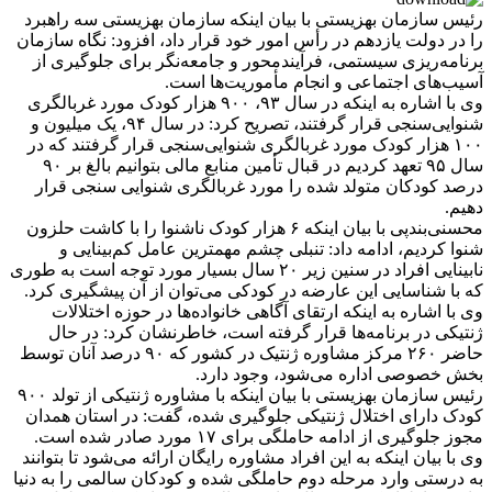
رئیس سازمان بهزیستی با بیان اینکه سازمان بهزیستی سه راهبرد
را در دولت یازدهم در رأس امور خود قرار داد، افزود: نگاه سازمان
برنامه‌ریزی سیستمی، فرآیندمحور و جامعه‌نگر برای جلوگیری از
آسیب‌های اجتماعی و انجام مأموریت‌ها است.
وی با اشاره به اینکه در سال ۹۳، ۹۰۰ هزار کودک مورد غربالگری
شنوایی‌سنجی قرار گرفتند، تصریح کرد: در سال ۹۴، یک میلیون و
۱۰۰ هزار کودک مورد غربالگری شنوایی‌سنجی قرار گرفتند که در
سال ۹۵ تعهد کردیم در قبال تأمین منابع مالی بتوانیم بالغ بر ۹۰
درصد کودکان متولد شده را مورد غربالگری شنوایی سنجی قرار
دهیم.
محسنی‌بندپی با بیان اینکه ۶ هزار کودک ناشنوا را با کاشت حلزون
شنوا کردیم، ادامه داد: تنبلی چشم مهمترین عامل کم‌بینایی و
نابینایی افراد در سنین زیر ۲۰ سال بسیار مورد توجه است به طوری
که با شناسایی این عارضه در کودکی می‌توان از آن پیشگیری کرد.
وی با اشاره به اینکه ارتقای آگاهی خانواده‌ها در حوزه اختلالات
ژنتیکی در برنامه‌ها قرار گرفته است، خاطرنشان کرد: در حال
حاضر ۲۶۰ مرکز مشاوره ژنتیک در کشور که ۹۰ درصد آنان توسط
بخش خصوصی اداره می‌شود، وجود دارد.
رئیس سازمان بهزیستی با بیان اینکه با مشاوره ژنتیکی از تولد ۹۰۰
کودک دارای اختلال ژنتیکی جلوگیری شده، گفت: در استان همدان
مجوز جلوگیری از ادامه حاملگی برای ۱۷ مورد صادر شده است.
وی با بیان اینکه به این افراد مشاوره رایگان ارائه می‌شود تا بتوانند
به درستی وارد مرحله دوم حاملگی شده و کودکان سالمی را به دنیا