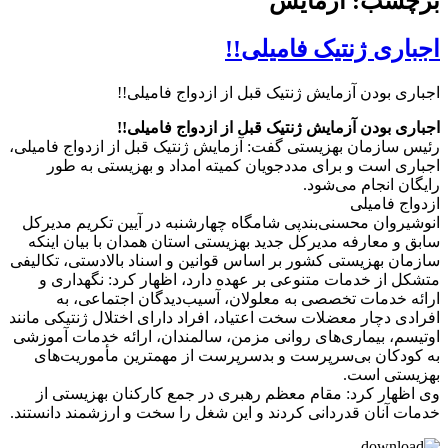
برچسب: آزمایش
اجباری ژنتیک فامیلی!!
اجباری بودن آزمایش ژنتیک قبل از ازدواج فامیلی!!
اجباری بودن آزمایش ژنتیک قبل از ازدواج فامیلی!!
رئیس سازمان بهزیستی گفت: آزمایش ژنتیک قبل از ازدواج فامیلی،
اجباری است و برای مددجویان کمیته امداد و بهزیستی به طور
رایگان انجام می‌شود.
ازدواج فامیلی
انوشیروان محسنی‌بندپی شامگاه چهارشنبه در آیین تکریم مدیرکل
سابق و معارفه مدیرکل جدید بهزیستی استان همدان با بیان اینکه
سازمان بهزیستی کشور بر اساس قوانین و اسناد بالادستی، تکالیفی
متشکل از خدمات متنوعی بر عهده دارد، اظهار کرد: نگهداری و
ارائه خدمات تخصصی به معلولان، آسیب‌دیدگان اجتماعی، به
افرادی دچار معضلات سخت اعتیاد، افراد دارای اختلال ژنتیکی مانند
اوتیسم، بیماری‌های روانی مزمن، سالمندان، ارائه خدمات آموزشی
به کودکان بی‌سرپرست و بدسرپرست از مهمترین مأموریت‌های
بهزیستی است.
وی اظهار کرد: مقام معظم رهبری در جمع کارکنان بهزیستی از
خدمات آنان قدردانی کردند و این شغل را سخت و ارزشمند دانستند.