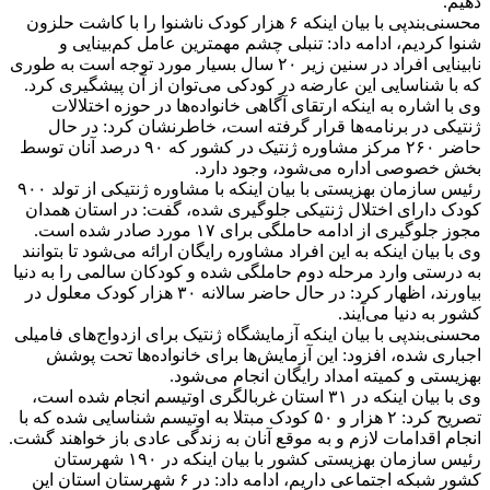
دهیم.
محسنی‌بندپی با بیان اینکه ۶ هزار کودک ناشنوا را با کاشت حلزون
شنوا کردیم، ادامه داد: تنبلی چشم مهمترین عامل کم‌بینایی و
نابینایی افراد در سنین زیر ۲۰ سال بسیار مورد توجه است به طوری
که با شناسایی این عارضه در کودکی می‌توان از آن پیشگیری کرد.
وی با اشاره به اینکه ارتقای آگاهی خانواده‌ها در حوزه اختلالات
ژنتیکی در برنامه‌ها قرار گرفته است، خاطرنشان کرد: در حال
حاضر ۲۶۰ مرکز مشاوره ژنتیک در کشور که ۹۰ درصد آنان توسط
بخش خصوصی اداره می‌شود، وجود دارد.
رئیس سازمان بهزیستی با بیان اینکه با مشاوره ژنتیکی از تولد ۹۰۰
کودک دارای اختلال ژنتیکی جلوگیری شده، گفت: در استان همدان
مجوز جلوگیری از ادامه حاملگی برای ۱۷ مورد صادر شده است.
وی با بیان اینکه به این افراد مشاوره رایگان ارائه می‌شود تا بتوانند
به درستی وارد مرحله دوم حاملگی شده و کودکان سالمی را به دنیا
بیاورند، اظهار کرد: در حال حاضر سالانه ۳۰ هزار کودک معلول در
کشور به دنیا می‌آیند.
محسنی‌بندپی با بیان اینکه آزمایشگاه ژنتیک برای ازدواج‌های فامیلی
اجباری شده، افزود: این آزمایش‌ها برای خانواده‌ها تحت پوشش
بهزیستی و کمیته امداد رایگان انجام می‌شود.
وی با بیان اینکه در ۳۱ استان غربالگری اوتیسم انجام شده است،
تصریح کرد: ۲ هزار و ۵۰ کودک مبتلا به اوتیسم شناسایی شده که با
انجام اقدامات لازم و به موقع آنان به زندگی عادی باز خواهند گشت.
رئیس سازمان بهزیستی کشور با بیان اینکه در ۱۹۰ شهرستان
کشور شبکه اجتماعی داریم، ادامه داد: در ۶ شهرستان استان این