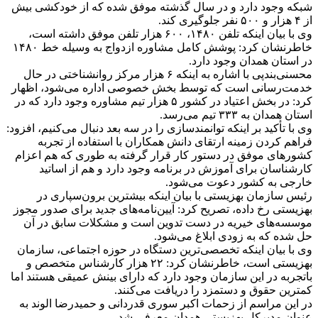
شبکه وجود دارد و در سال گذشته موفق شده که از خودکشی بیش
از ۴ هزار و ۵۰۰ نفر جلوگیری کند.
وی با بیان اینکه تلفن ۱۴۸۰، ۶۰۰ هزار تلفن موفق داشته است،
خاطرنشان کرد: پوشش کامل مشاوره ازدواج به وسیله خط ۱۴۸۰
در استان همدان وجود دارد.
محسنی‌بندپی با اشاره به اینکه ۶ هزار مرکز روانشناختی در حال
خدمت‌رسانی است که توسط بخش خصوصی اداره می‌شود، اظهار
کرد: در بخش اعتیاد در کشور ۵ هزار تیم مشاوره وجود دارد که در
استان همدان به ۳۳۳ تیم می‌رسد.
وی با تأکید بر اینکه توانمندسازی را در سه بعد دنبال می‌کنیم، افزود:
فراهم کردن زمینه ارتقای دانش همکاران با استفاده از تجربه
کشورهای موفق در دستور کار قرار گرفته به طوری که هم اعزام
کارشناسان برای آموزش در برنامه وجود دارد و هم از اساتید
خارجی به کشور دعوت می‌شود.
رئیس سازمان بهزیستی با بیان اینکه بیشترین برون‌سپاری در
بهزیستی رخ داده، تصریح کرد: آیین‌نامه‌های جدید برای صدور مجوز
موسسه‌های خیریه در دست تدوین است و مشکلات سابق در آن
حل شده که به زودی ابلاغ می‌شود.
وی با بیان اینکه تخصصی‌ترین دستگاه در حوزه اجتماعی، سازمان
بهزیستی است، خاطرنشان کرد: ۲۲ هزار کارشناس متخصص و
باتجربه در این سازمان وجود دارد که دارای بینش عمیقی هستند اما
کمترین حقوق و دستمزد را دریافت می‌کنند.
در این مراسم از زحمات اکبر سوری قدردانی و حمیدرضا الوند به
عنوان مدیرکل بهزیستی همدان معرفی شد.