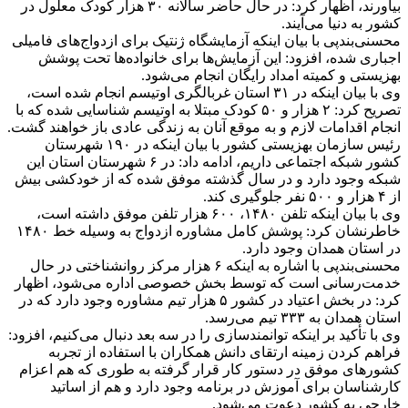
بیاورند، اظهار کرد: در حال حاضر سالانه ۳۰ هزار کودک معلول در
کشور به دنیا می‌آیند.
محسنی‌بندپی با بیان اینکه آزمایشگاه ژنتیک برای ازدواج‌های فامیلی
اجباری شده، افزود: این آزمایش‌ها برای خانواده‌ها تحت پوشش
بهزیستی و کمیته امداد رایگان انجام می‌شود.
وی با بیان اینکه در ۳۱ استان غربالگری اوتیسم انجام شده است،
تصریح کرد: ۲ هزار و ۵۰ کودک مبتلا به اوتیسم شناسایی شده که با
انجام اقدامات لازم و به موقع آنان به زندگی عادی باز خواهند گشت.
رئیس سازمان بهزیستی کشور با بیان اینکه در ۱۹۰ شهرستان
کشور شبکه اجتماعی داریم، ادامه داد: در ۶ شهرستان استان این
شبکه وجود دارد و در سال گذشته موفق شده که از خودکشی بیش
از ۴ هزار و ۵۰۰ نفر جلوگیری کند.
وی با بیان اینکه تلفن ۱۴۸۰، ۶۰۰ هزار تلفن موفق داشته است،
خاطرنشان کرد: پوشش کامل مشاوره ازدواج به وسیله خط ۱۴۸۰
در استان همدان وجود دارد.
محسنی‌بندپی با اشاره به اینکه ۶ هزار مرکز روانشناختی در حال
خدمت‌رسانی است که توسط بخش خصوصی اداره می‌شود، اظهار
کرد: در بخش اعتیاد در کشور ۵ هزار تیم مشاوره وجود دارد که در
استان همدان به ۳۳۳ تیم می‌رسد.
وی با تأکید بر اینکه توانمندسازی را در سه بعد دنبال می‌کنیم، افزود:
فراهم کردن زمینه ارتقای دانش همکاران با استفاده از تجربه
کشورهای موفق در دستور کار قرار گرفته به طوری که هم اعزام
کارشناسان برای آموزش در برنامه وجود دارد و هم از اساتید
خارجی به کشور دعوت می‌شود.