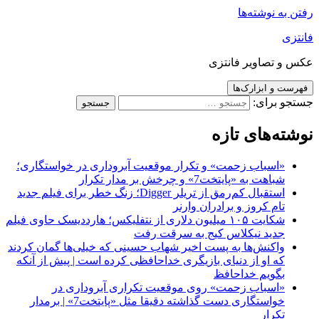
رفتن به نوشته‌ها
فانتزی
عکس و تصاویر فانتزی
فهرست و ابزارک‌ها
جستجو برای:
نوشته‌های تازه
«اسباب زحمت» و تکرار موقعیت آبروداری در خواستگاری؛
شباهت به «پایتخت7» و چرخش بر مدار تکرار
استقبال کم‌رمق از تریلر Digger؛ زنگ خطر برای فیلم جدید
تام کروز و برادران وارنر
شکایت ۱۰۵ میلیون دلاری از نتفلیکس؛ هارددیسک حاوی فیلم
جدید نیکلاس کیج به سرقت رفت
واکنش‌ها به پست اخیر شهاب حسینی که خیلی‌ها گمان کردند
که او از دنیای بازیگری خداحافظی کرده است | پیش از آنکه
بگویم خداحافظ
«اسباب زحمت» روی موقعیت تکراری آبروداری در
خواستگاری دست گذاشته دقیقا مثل «پایتخت7» | برمدار
تکرار